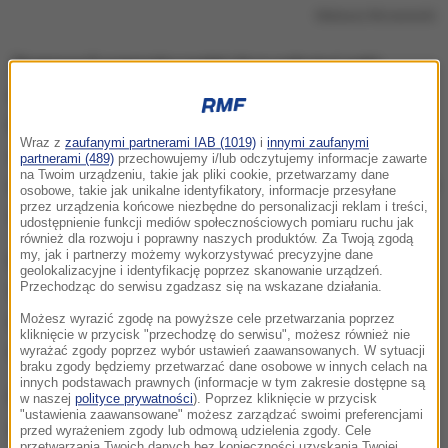
Mateusz Morawiecki
"Komisja Europejska nadal chce wdrożyć pakt
migracyjny. Częścią tego paktu migracyjnego ma
być przyjmowanie nielegalnych imigrantów na
Wraz z
zaufanymi partnerami IAB (1019)
i
innymi zaufanymi
zasadzie przymusowej relokacji bądź płacenia za
partnerami (489)
przechowujemy i/lub odczytujemy informacje zawarte
na Twoim urządzeniu, takie jak pliki cookie, przetwarzamy dane
nich ogromnych sum" - mówił premier jeszcze przed
osobowe, takie jak unikalne identyfikatory, informacje przesyłane
przez urządzenia końcowe niezbędne do personalizacji reklam i treści,
szczytem Rady Europejskiej.
udostępnienie funkcji mediów społecznościowych pomiaru ruchu jak
również dla rozwoju i poprawny naszych produktów. Za Twoją zgodą
my, jak i partnerzy możemy wykorzystywać precyzyjne dane
Morawiecki zaznacza, że rząd Prawa i
geolokalizacyjne i identyfikację poprzez skanowanie urządzeń.
Przechodząc do serwisu zgadzasz się na wskazane działania.
Sprawiedliwości nie godził się i nadal konsekwentnie
nie będzie godzić się na ustalenia dotyczące paktu
Możesz wyrazić zgodę na powyższe cele przetwarzania poprzez
kliknięcie w przycisk "przechodzę do serwisu", możesz również nie
migracyjnego.
wyrażać zgody poprzez wybór ustawień zaawansowanych. W sytuacji
braku zgody będziemy przetwarzać dane osobowe w innych celach na
innych podstawach prawnych (informacje w tym zakresie dostępne są
Pod koniec września ze sprzeciwu w sprawie
w naszej
polityce prywatności
). Poprzez kliknięcie w przycisk
"ustawienia zaawansowane" możesz zarządzać swoimi preferencjami
ostatniego z elementów paktu migracyjnego
przed wyrażeniem zgody lub odmową udzielenia zgody. Cele
przetwarzania Twoich danych bez konieczności uzyskania Twojej