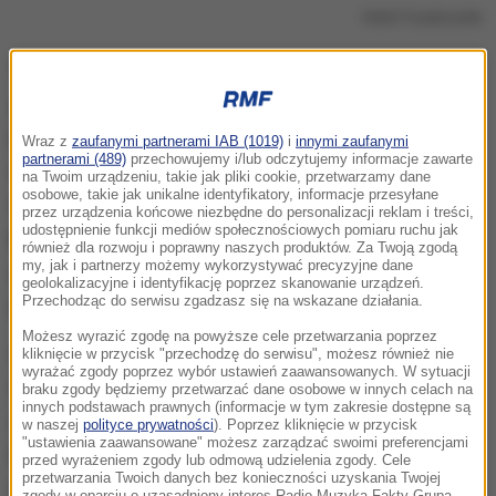
Rafał Trzaskowski
"Wiceszefowa resortu rodziny, pracy i polityki
społecznej Aleksandra Gajewska, europosłowie
Marcin Kierwiński i Michał Szczerba lub obecna
Wraz z
zaufanymi partnerami IAB (1019)
i
innymi zaufanymi
partnerami (489)
przechowujemy i/lub odczytujemy informacje zawarte
wiceprezydent Warszawy Renata Kaznowska - to
na Twoim urządzeniu, takie jak pliki cookie, przetwarzamy dane
osobowe, takie jak unikalne identyfikatory, informacje przesyłane
nazwiska możliwych kandydatów KO na następców
przez urządzenia końcowe niezbędne do personalizacji reklam i treści,
udostępnienie funkcji mediów społecznościowych pomiaru ruchu jak
Rafała Trzaskowskiego
w stołecznym ratuszu,
również dla rozwoju i poprawny naszych produktów. Za Twoją zgodą
my, jak i partnerzy możemy wykorzystywać precyzyjne dane
gdyby w przyszłym roku wygrał wybory na
geolokalizacyjne i identyfikację poprzez skanowanie urządzeń.
Przechodząc do serwisu zgadzasz się na wskazane działania.
prezydenta Polski" - informuje dziennik.
Możesz wyrazić zgodę na powyższe cele przetwarzania poprzez
Według gazety, warszawskie struktury Prawa i
kliknięcie w przycisk "przechodzę do serwisu", możesz również nie
wyrażać zgody poprzez wybór ustawień zaawansowanych. W sytuacji
Sprawiedliwości optują za kimś z lokalnych
braku zgody będziemy przetwarzać dane osobowe w innych celach na
innych podstawach prawnych (informacje w tym zakresie dostępne są
szeregów. Chodzi np. o posła Jarosława
w naszej
polityce prywatności
). Poprzez kliknięcie w przycisk
"ustawienia zaawansowane" możesz zarządzać swoimi preferencjami
Krajewskiego. Natomiast Lewica, jak podaje gazeta,
przed wyrażeniem zgody lub odmową udzielenia zgody. Cele
przetwarzania Twoich danych bez konieczności uzyskania Twojej
może ponownie postawić na współprzewodniczącą
zgody w oparciu o uzasadniony interes Radio Muzyka Fakty Grupa