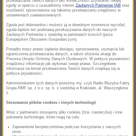
przetwarzania Twoich danych bez konieczności uzyskania Twojej
tys.
zgody w oparciu o uzasadniony interes
Zaufanych Partnerów IAB
oraz
możliwość sprzeciwienia się takiemu przetwarzaniu znajdziesz w
ustawieniach zaawansowanych.
420 osób
Zgoda jest dobrowolna i możesz ją w dowolnym momencie wycofać,
zakażonych
zgoda będzie też podstawą przekazywania danych do naszych
Zaufanych Partnerów z siedzibą w państwach trzecich (poza
koronawirusem
Europejskim Obszarem Gospodarczym).
zmarło we
Ponadto masz prawo żądania dostępu, sprostowania, usunięcia lub
Włoszech w
ograniczenia przetwarzania danych, a także złożenia skargi do
Prezesa Urzędu Ochrony Danych Osobowych. W polityce prywatności
ciągu ostatniej
znajdziesz informacje jak wykonać swoje prawa. Szczegółowe
informacje na temat przetwarzania Twoich danych znajdują się w
doby
.
Łączny
polityce prywatności.
bilans zmarłych
Administratorem tych danych jesteśmy my, czyli Radio Muzyka Fakty
Grupa RMF sp. z o.o. sp. k. z siedzibą w Krakowie, al. Waszyngtona
wzrósł do
1.
25969. Sytuacja
Stosowanie plików cookies i innych technologii
epidemiczna
Wraz z partnerami stosujemy pliki cookies (tzw. ciasteczka) i inne
ulega poprawie.
pokrewne technologie, które mają na celu:
Zapewnienie bezpieczeństwa podczas korzystania z naszych
Do 24 mają
stron