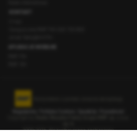
Radio internetowe
KONTAKT
O nas
Gorąca Linia RMF FM: 600 700 800
email: fakty@rmf.fm
APLIKACJE MOBILNE
RMF FM
RMF ON
Korzystanie z portalu oznacza akceptację
Regulaminu
.
Polityka Cookies
.
SpeakUp
.
Prywatność
.
Copyright by
Radio Muzyka Fakty Grupa RMF sp. z o.o.
sp. k.
2009-2026. Wszystkie prawa zastrzeżone.