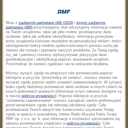
Zdj. ilustracyjne
Wraz z
zaufanymi partnerami IAB (1019)
i
innymi zaufanymi
Szpital uniwersyteckie w Gandawie zamierza teraz
partnerami (489)
przechowujemy i/lub odczytujemy informacje zawarte
na Twoim urządzeniu, takie jak pliki cookie, przetwarzamy dane
prowadzić dalsze badania nad leczeniem osoczem
osobowe, takie jak unikalne identyfikatory, informacje przesyłane
przez urządzenia końcowe niezbędne do personalizacji reklam i treści,
krwi. Ma nadzieję, że przyniesie to korzyści większej
udostępnienie funkcji mediów społecznościowych pomiaru ruchu jak
również dla rozwoju i poprawny naszych produktów. Za Twoją zgodą
liczbie pacjentów w przyszłości.
my, jak i partnerzy możemy wykorzystywać precyzyjne dane
geolokalizacyjne i identyfikację poprzez skanowanie urządzeń.
Przechodząc do serwisu zgadzasz się na wskazane działania.
Pacjent to 40-letni mężczyzna, który był wcześniej
Możesz wyrazić zgodę na powyższe cele przetwarzania poprzez
podłączony do respiratora
.
Mężczyzna ma
kliknięcie w przycisk "przechodzę do serwisu", możesz również nie
poważne zaburzenia w układzie odpornościowym,
wyrażać zgody poprzez wybór ustawień zaawansowanych. W sytuacji
braku zgody będziemy przetwarzać dane osobowe w innych celach na
wie o tym od urodzenia. Nie wytwarzał przeciwciał
innych podstawach prawnych (informacje w tym zakresie dostępne są
w naszej
polityce prywatności
). Poprzez kliknięcie w przycisk
przeciwko koronawirusowi, więc nie był w stanie
"ustawienia zaawansowane" możesz zarządzać swoimi preferencjami
przed wyrażeniem zgody lub odmową udzielenia zgody. Cele
wyzdrowieć sam
- powiedział profesor Bart
przetwarzania Twoich danych bez konieczności uzyskania Twojej
zgody w oparciu o uzasadniony interes Radio Muzyka Fakty Grupa
Lambrecht cytowany przez VRT.
RMF sp. z o.o. sp. k. oraz informacje o możliwości sprzeciwienia się
takiemu przetwarzaniu znajdziesz w
polityce prywatności
. Cele
przetwarzania Twoich danych bez konieczności uzyskania Twojej