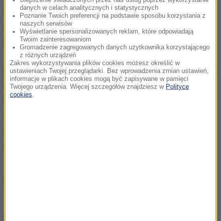
danych w celach analitycznych i statystycznych
ochrony dróg oddechowych. Pacjenta nie ma już na
Poznanie Twoich preferencji na podstawie sposobu korzystania z
naszych serwisów
oddziale intensywnej terapii, jego stan się poprawia
-
Wyświetlanie spersonalizowanych reklam, które odpowiadają
Twoim zainteresowaniom
powiedział.
Gromadzenie zagregowanych danych użytkownika korzystającego
z różnych urządzeń
Zakres wykorzystywania plików cookies możesz określić w
Lambrecht zapowiedział, że razem z uniwersytetami
ustawieniach Twojej przeglądarki. Bez wprowadzenia zmian ustawień,
informacje w plikach cookies mogą być zapisywane w pamięci
w Leuven i Liege szpital w Gandawie będzie dalej
Twojego urządzenia. Więcej szczegółów znajdziesz w
Polityce
cookies
.
badać osocze krwi.
Obecnie
eksperymentujemy
również z innymi lekami, które w rzeczywistości są
lekami na reumatyzm i wyniki również są
obiecujące
- dodał.
Źródło: PAP
chcesz widzieć więcej artykułów od RMF24?
dodaj w