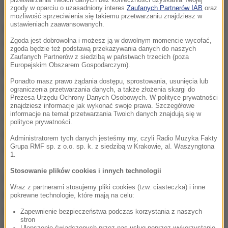
zgody w oparciu o uzasadniony interes
Zaufanych Partnerów IAB
oraz
Wirus był w jego ciele przez 25 dni, a on był
możliwość sprzeciwienia się takiemu przetwarzaniu znajdziesz w
ustawieniach zaawansowanych.
podłączony do respiratora przez 14 dni.
Obawialiśmy
się, że nie przeżyje
- wyjaśnił profesor.
Zgoda jest dobrowolna i możesz ją w dowolnym momencie wycofać,
zgoda będzie też podstawą przekazywania danych do naszych
Zaufanych Partnerów z siedzibą w państwach trzecich (poza
Europejskim Obszarem Gospodarczym).
Dodał, ze potem znaleziono jednak sposób, jak
Ponadto masz prawo żądania dostępu, sprostowania, usunięcia lub
wyleczyć pacjenta.
W Chinach próbowano
ograniczenia przetwarzania danych, a także złożenia skargi do
Prezesa Urzędu Ochrony Danych Osobowych. W polityce prywatności
zastosować transfuzję osocza krwi od osoby, która
znajdziesz informacje jak wykonać swoje prawa. Szczegółowe
informacje na temat przetwarzania Twoich danych znajdują się w
wcześniej została wyleczona z tej choroby
-
polityce prywatności.
powiedział. Szpital szukał więc odpowiedniego
Administratorem tych danych jesteśmy my, czyli Radio Muzyka Fakty
Grupa RMF sp. z o.o. sp. k. z siedzibą w Krakowie, al. Waszyngtona
dawcy.
1.
Stosowanie plików cookies i innych technologii
Według profesora Lambrechta
po podaniu osocza
Wraz z partnerami stosujemy pliki cookies (tzw. ciasteczka) i inne
wyniki były natychmiast zauważalne
.
Efekt był
pokrewne technologie, które mają na celu:
naprawdę niezwykły
. Zaledwie dwa dni później
Zapewnienie bezpieczeństwa podczas korzystania z naszych
stron
byliśmy w stanie wyłączyć wszystkie urządzenia do
Ulepszenie świadczonych przez nas usług poprzez wykorzystanie