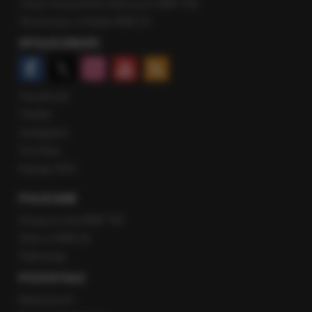
Gość Krzysztofa Ziemca w RMF FM
Rozmowy w Radiu RMF24
SPOŁECZNOŚĆ
Facebook
Twitter
Instagram
YouTube
Kanały RSS
POLECANE
Gorąca Linia RMF FM
Staż w RMF24
Patronaty
POZOSTAŁE
Newsroom