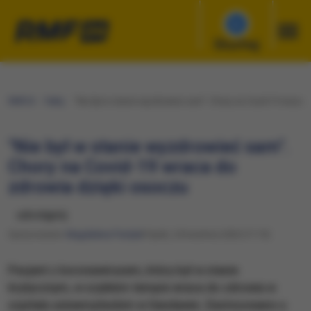
Słuchaj
RMF24
Fakty
"Nie był w stanie wyzdrowieć sam". Chory na Covid-19 wraca 
"Nie był w stanie wyzdrowieć sam".
Chory na Covid-19 wraca do
zdrowia dzięki osoczu
udostępnij
Opracowanie:
Magdalena Partyła
Piątek, 24 kwietnia 2020 (17:15)
Pacjent z koronawirusem, który był w stanie
krytycznym, w szybkim tempie wraca do zdrowia w
szpitalu uniwersyteckim w Gandawie. Zastosowano u