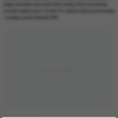
niego leczenie osoczem krwi osoby, która wcześniej
została wyleczona z Covid-19 i wytworzyła przeciwciała
- podaje portal telewizji VRT.