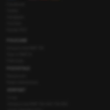
Facebook
Twitter
Instagram
YouTube
Kanały RSS
POLECANE
Gorąca Linia RMF FM
Staż w RMF24
Patronaty
POZOSTAŁE
Newsroom
Radio internetowe
KONTAKT
O nas
Gorąca Linia RMF FM: 600 700 800