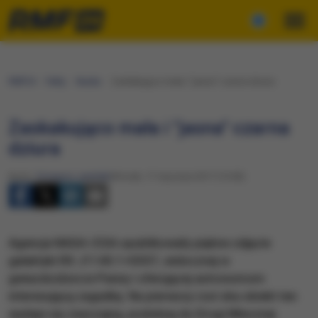
RMF24
Fakty
Nauka
Zaskakująco mała i "jasna" czarna dziura
Zaskakująco mała i "jasna" czarna
dziura
Autor:
Grzegorz Jasiński
Wtorek, 17 stycznia 2017 (15:00)
Agencje NASA i ESA opublikowały piękne zdjęcie
galaktyki RX J1140.1+0307, widocznej w
gwiazdozbiorze Panny i oferującej astronomom
interesującą zagadkę. Na pierwszy rzut oka obiekt ten
wydaje się zwyczajną, podobną do Drogi Mlecznej