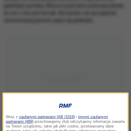
galaktyką spiralną. Bliższe spojrzenie pokazuje jednak,
że coś z nim jest nie tak. Nie bardzo da się wyjaśnić
obserwowaną jasnośc jądra tej galaktyki.
Wraz z
zaufanymi partnerami IAB (1019)
i
innymi zaufanymi
partnerami (489)
przechowujemy i/lub odczytujemy informacje zawarte
na Twoim urządzeniu, takie jak pliki cookie, przetwarzamy dane