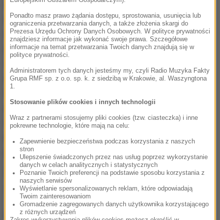
Europejskim Obszarem Gospodarczym).
czarna dziura ma faktycznie tak małą masę, jak się
Ponadto masz prawo żądania dostępu, sprostowania, usunięcia lub
wydaje, na bazie obecnych teorii nie sposób
ograniczenia przetwarzania danych, a także złożenia skargi do
Prezesa Urzędu Ochrony Danych Osobowych. W polityce prywatności
wyjaśnić widma promieniowania emitowanego z
znajdziesz informacje jak wykonać swoje prawa. Szczegółowe
informacje na temat przetwarzania Twoich danych znajdują się w
jądra galaktyki. Samej czarnej dziury z oczywistych
polityce prywatności.
względów nie widzimy, nie może jej opuścić żadne
Administratorem tych danych jesteśmy my, czyli Radio Muzyka Fakty
światło. Promieniowanie, które do nas dociera,
Grupa RMF sp. z o.o. sp. k. z siedzibą w Krakowie, al. Waszyngtona
1.
wysyła krążący wokół czarnej dziury pierścień pyłu i
Stosowanie plików cookies i innych technologii
gazu, tak zwany dysk akrecyjny. Jasność emisji
Wraz z partnerami stosujemy pliki cookies (tzw. ciasteczka) i inne
wskazuje na to, że muszą tam działać mechanizmy
pokrewne technologie, które mają na celu:
inne od dotychczas wskazywanych. Badania
Zapewnienie bezpieczeństwa podczas korzystania z naszych
stron
galaktyki RX J1140.1+0307 mogą pomóc je poznać.
Ulepszenie świadczonych przez nas usług poprzez wykorzystanie
danych w celach analitycznych i statystycznych
Źródło: RMF FM
Poznanie Twoich preferencji na podstawie sposobu korzystania z
naszych serwisów
Wyświetlanie spersonalizowanych reklam, które odpowiadają
Kosmiczny Teleskop Hubble'a
Tagi:
Twoim zainteresowaniom
Gromadzenie zagregowanych danych użytkownika korzystającego
z różnych urządzeń
NAJWAŻNIEJSZE FAKTY