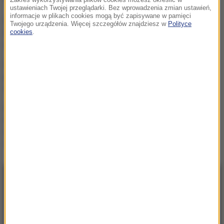
Zakres wykorzystywania plików cookies możesz określić w
ustawieniach Twojej przeglądarki. Bez wprowadzenia zmian ustawień,
informacje w plikach cookies mogą być zapisywane w pamięci
Darwin miał rację. Po 150
Twojego urządzenia. Więcej szczegółów znajdziesz w
Polityce
latach udowodniła to ta
cookies
.
roślina
Najpierw operacja, potem
poród. Przełom w leczeniu
ciężkiej wady płodu
Cholesterol nie jest
wyłącznie „zły”. Eksperci
wyjaśniają, kiedy staje się
zagrożeniem
NAJNOWSZE
08:31
„Rosyjski Amazon” w ogniu. Uderzenie