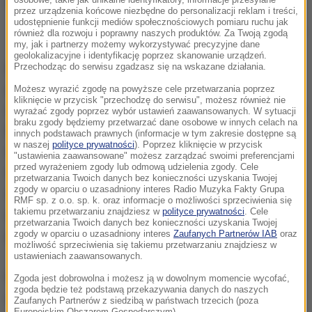
osobowe, takie jak unikalne identyfikatory, informacje przesyłane
przez urządzenia końcowe niezbędne do personalizacji reklam i treści,
udostępnienie funkcji mediów społecznościowych pomiaru ruchu jak
Galaktyka RX J1140.1+0307
również dla rozwoju i poprawny naszych produktów. Za Twoją zgodą
my, jak i partnerzy możemy wykorzystywać precyzyjne dane
geolokalizacyjne i identyfikację poprzez skanowanie urządzeń.
Droga Mleczna, podobnie jak większość dużych
Przechodząc do serwisu zgadzasz się na wskazane działania.
galaktyk, ma w swym centrum supermasywną
Możesz wyrazić zgodę na powyższe cele przetwarzania poprzez
kliknięcie w przycisk "przechodzę do serwisu", możesz również nie
czarną dziurę. Są jednak galaktyki zbudowane wokół
wyrażać zgody poprzez wybór ustawień zaawansowanych. W sytuacji
braku zgody będziemy przetwarzać dane osobowe w innych celach na
lżejszych czarnych dziur. Takim przykładem jest
innych podstawach prawnych (informacje w tym zakresie dostępne są
w naszej
polityce prywatności
). Poprzez kliknięcie w przycisk
właśnie RX J1140.1+0307. Co więcej, obliczenia
"ustawienia zaawansowane" możesz zarządzać swoimi preferencjami
przed wyrażeniem zgody lub odmową udzielenia zgody. Cele
wskazują, że ta galaktyka ma w centrum najlżejszą
przetwarzania Twoich danych bez konieczności uzyskania Twojej
zgody w oparciu o uzasadniony interes Radio Muzyka Fakty Grupa
ze znanych nam czarnych dziur leżących w centrum
RMF sp. z o.o. sp. k. oraz informacje o możliwości sprzeciwienia się
takiemu przetwarzaniu znajdziesz w
polityce prywatności
. Cele
galaktyk, które mają jądra emitujące intensywne
przetwarzania Twoich danych bez konieczności uzyskania Twojej
promieniowanie.
zgody w oparciu o uzasadniony interes
Zaufanych Partnerów IAB
oraz
możliwość sprzeciwienia się takiemu przetwarzaniu znajdziesz w
ustawieniach zaawansowanych.
Problem w tym, że konkretne obliczenia w przypadku
Zgoda jest dobrowolna i możesz ją w dowolnym momencie wycofać,
zgoda będzie też podstawą przekazywania danych do naszych
akurat tej galaktyki nie bardzo się zgadzają. Jeśli
Zaufanych Partnerów z siedzibą w państwach trzecich (poza