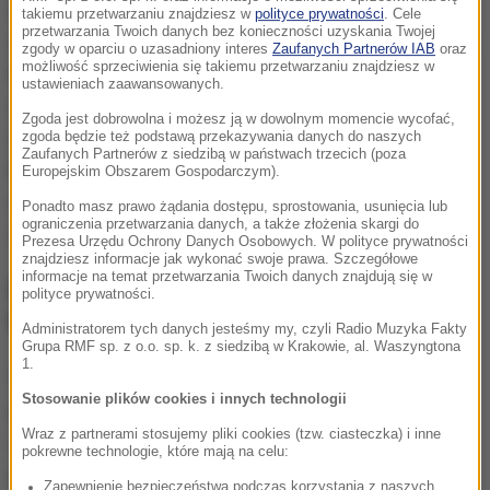
energii.
To sprawia, że kwazary są widoczne nawet
takiemu przetwarzaniu znajdziesz w
polityce prywatności
. Cele
przetwarzania Twoich danych bez konieczności uzyskania Twojej
z odległości miliardów lat świetlnych
. Nowo odkryte
zgody w oparciu o uzasadniony interes
Zaufanych Partnerów IAB
oraz
możliwość sprzeciwienia się takiemu przetwarzaniu znajdziesz w
kwazary pochodzą z czasów, gdy wszechświat miał
ustawieniach zaawansowanych.
zaledwie 670 milionów lat, czyli zaledwie 5 proc. jego
Zgoda jest dobrowolna i możesz ją w dowolnym momencie wycofać,
obecnego wieku. Ich światło, porównywalne z
zgoda będzie też podstawą przekazywania danych do naszych
Zaufanych Partnerów z siedzibą w państwach trzecich (poza
blaskiem biliona słońc, dociera do nas z epoki, gdy
Europejskim Obszarem Gospodarczym).
dopiero zaczynały formować się pierwsze galaktyki i
Ponadto masz prawo żądania dostępu, sprostowania, usunięcia lub
ograniczenia przetwarzania danych, a także złożenia skargi do
czarne dziury.
Prezesa Urzędu Ochrony Danych Osobowych. W polityce prywatności
znajdziesz informacje jak wykonać swoje prawa. Szczegółowe
informacje na temat przetwarzania Twoich danych znajdują się w
Dlaczego poszukiwanie najstarszych
polityce prywatności.
kwazarów to wyzwanie?
Administratorem tych danych jesteśmy my, czyli Radio Muzyka Fakty
Grupa RMF sp. z o.o. sp. k. z siedzibą w Krakowie, al. Waszyngtona
1.
Stosowanie plików cookies i innych technologii
Wraz z partnerami stosujemy pliki cookies (tzw. ciasteczka) i inne
pokrewne technologie, które mają na celu:
Zapewnienie bezpieczeństwa podczas korzystania z naszych