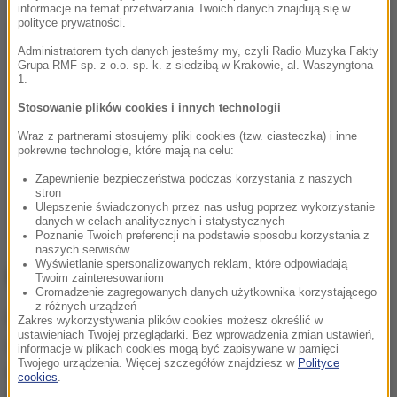
informacje na temat przetwarzania Twoich danych znajdują się w
polityce prywatności.
Administratorem tych danych jesteśmy my, czyli Radio Muzyka Fakty
Grupa RMF sp. z o.o. sp. k. z siedzibą w Krakowie, al. Waszyngtona
1.
Stosowanie plików cookies i innych technologii
Wraz z partnerami stosujemy pliki cookies (tzw. ciasteczka) i inne
pokrewne technologie, które mają na celu:
Zapewnienie bezpieczeństwa podczas korzystania z naszych
stron
Ulepszenie świadczonych przez nas usług poprzez wykorzystanie
danych w celach analitycznych i statystycznych
Poznanie Twoich preferencji na podstawie sposobu korzystania z
naszych serwisów
Wyświetlanie spersonalizowanych reklam, które odpowiadają
Papier termiczny a zdrowie
Twoim zainteresowaniom
Gromadzenie zagregowanych danych użytkownika korzystającego
z różnych urządzeń
Paragony, choć wydają się być niepozorne, w
Zakres wykorzystywania plików cookies możesz określić w
ustawieniach Twojej przeglądarki. Bez wprowadzenia zmian ustawień,
rzeczywistości mogą stanowić zagrożenie dla
informacje w plikach cookies mogą być zapisywane w pamięci
Twojego urządzenia. Więcej szczegółów znajdziesz w
Polityce
naszego zdrowia. Wykonane są z papieru
cookies
.