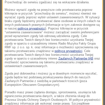
Przechodząc do serwisu zgadzasz się na wskazane działania.
alternatywa, która pozwala uniknąć narażenia na
Możesz wyrazić zgodę na powyższe cele przetwarzania poprzez
te niebezpieczne chemikalia.
kliknięcie w przycisk "przechodzę do serwisu", możesz również nie
wyrażać zgody poprzez wybór ustawień zaawansowanych. W sytuacji
braku zgody będziemy przetwarzać dane osobowe w innych celach na
Chcesz dowiedzieć się więcej o ukrytych
innych podstawach prawnych (informacje w tym zakresie dostępne są
zagrożeniach paragonów i jak się przed nimi
w naszej
polityce prywatności
). Poprzez kliknięcie w przycisk
"ustawienia zaawansowane" możesz zarządzać swoimi preferencjami
chronić? Sprawdź pełny artykuł!
przed wyrażeniem zgody lub odmową udzielenia zgody. Cele
przetwarzania Twoich danych bez konieczności uzyskania Twojej
zgody w oparciu o uzasadniony interes Radio Muzyka Fakty Grupa
RMF sp. z o.o. sp. k. oraz informacje o możliwości sprzeciwienia się
takiemu przetwarzaniu znajdziesz w
polityce prywatności
. Cele
ZOBACZ RÓWNIEŻ:
przetwarzania Twoich danych bez konieczności uzyskania Twojej
zgody w oparciu o uzasadniony interes
Zaufanych Partnerów IAB
oraz
możliwość sprzeciwienia się takiemu przetwarzaniu znajdziesz w
Kolejny niepokojący efekt plagi mikroplastików.
ustawieniach zaawansowanych.
Pomagają bakteriom uodpornić się na antybiotyki
Zgoda jest dobrowolna i możesz ją w dowolnym momencie wycofać,
zgoda będzie też podstawą przekazywania danych do naszych
Czy smartfony naprawdę niszczą psychikę
Zaufanych Partnerów z siedzibą w państwach trzecich (poza
Europejskim Obszarem Gospodarczym).
naszych dzieci?
Ponadto masz prawo żądania dostępu, sprostowania, usunięcia lub
ograniczenia przetwarzania danych, a także złożenia skargi do
Prezesa Urzędu Ochrony Danych Osobowych. W polityce prywatności
Dalsza część artykułu pod materiałem video:
znajdziesz informacje jak wykonać swoje prawa. Szczegółowe