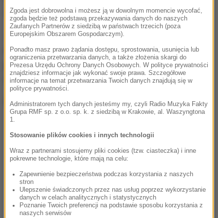
Zgoda jest dobrowolna i możesz ją w dowolnym momencie wycofać,
tysięcy osób.
zgoda będzie też podstawą przekazywania danych do naszych
Zaufanych Partnerów z siedzibą w państwach trzecich (poza
Europejskim Obszarem Gospodarczym).
Jak wynika z nowego badania,
około 15 minut po
rozpoczęciu trzęsienia niemal cała Japonia
Ponadto masz prawo żądania dostępu, sprostowania, usunięcia lub
ograniczenia przetwarzania danych, a także złożenia skargi do
przesunęła się na wschód
. Zarejestrowały to stacje
Prezesa Urzędu Ochrony Danych Osobowych. W polityce prywatności
znajdziesz informacje jak wykonać swoje prawa. Szczegółowe
GPS rozmieszczone na terenie kraju.
informacje na temat przetwarzania Twoich danych znajdują się w
polityce prywatności.
Nie udalo sie zaladowac embedu. Zobacz wpis na X
Administratorem tych danych jesteśmy my, czyli Radio Muzyka Fakty
Grupa RMF sp. z o.o. sp. k. z siedzibą w Krakowie, al. Waszyngtona
1.
Stosowanie plików cookies i innych technologii
Wraz z partnerami stosujemy pliki cookies (tzw. ciasteczka) i inne
pokrewne technologie, które mają na celu:
Zapewnienie bezpieczeństwa podczas korzystania z naszych
stron
Ulepszenie świadczonych przez nas usług poprzez wykorzystanie
danych w celach analitycznych i statystycznych
Poznanie Twoich preferencji na podstawie sposobu korzystania z
naszych serwisów