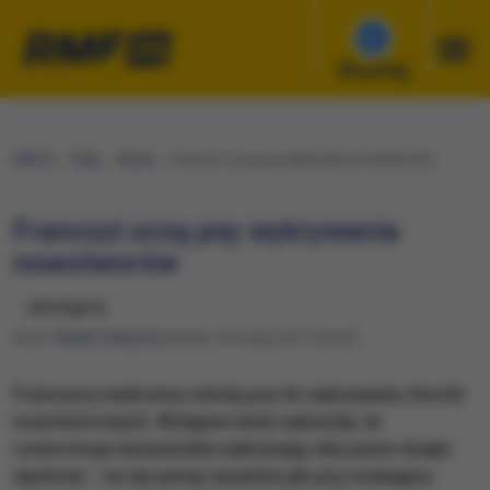
Słuchaj
RMF24
Fakty
Nauka
Francuzi uczą psy wykrywania nowotworów
Francuzi uczą psy wykrywania
nowotworów
udostępnij
Autor:
Marek Gładysz
Niedziela, 26 lutego 2017 (20:35)
Francuscy naukowcy szkolą psy do wykrywania chorób
nowotworowych. Wstępne testy wykazały, że
czworonogi niezawodnie wykrywają raka piersi dzięki
węchowi – na tej samej zasadzie jak psy szukające