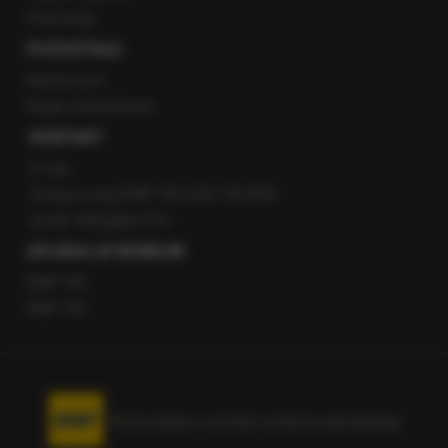
Patronaty
POZOSTAŁE
Newsroom
Radio internetowe
KONTAKT
O nas
Gorąca Linia RMF FM: 600 700 800
email: fakty@rmf.fm
APLIKACJE MOBILNE
RMF FM
RMF ON
Korzystanie z portalu oznacza akceptację