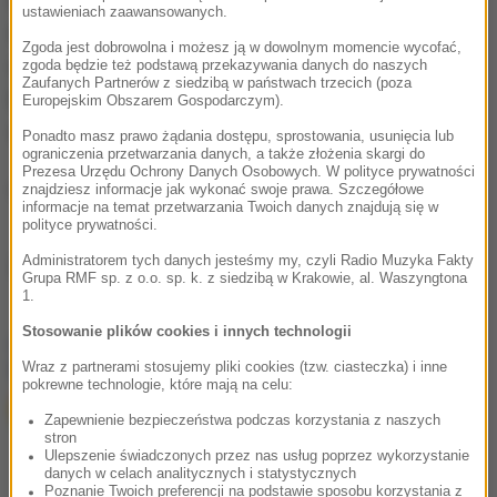
ustawieniach zaawansowanych.
masowe szkolenie czworonogów. Te ostatnie
Zgoda jest dobrowolna i możesz ją w dowolnym momencie wycofać,
używane maja być na początku głównie w ubogich
zgoda będzie też podstawą przekazywania danych do naszych
Zaufanych Partnerów z siedzibą w państwach trzecich (poza
krajach, gdzie dostęp do tradycyjnych metod
Europejskim Obszarem Gospodarczym).
wykrywania nowotworów jest utrudniony.
Ponadto masz prawo żądania dostępu, sprostowania, usunięcia lub
ograniczenia przetwarzania danych, a także złożenia skargi do
Prezesa Urzędu Ochrony Danych Osobowych. W polityce prywatności
(mn)
znajdziesz informacje jak wykonać swoje prawa. Szczegółowe
informacje na temat przetwarzania Twoich danych znajdują się w
polityce prywatności.
Administratorem tych danych jesteśmy my, czyli Radio Muzyka Fakty
Źródło: RMF FM
Grupa RMF sp. z o.o. sp. k. z siedzibą w Krakowie, al. Waszyngtona
1.
Stosowanie plików cookies i innych technologii
chcesz widzieć więcej artykułów od RMF24?
dodaj w
Google
Wraz z partnerami stosujemy pliki cookies (tzw. ciasteczka) i inne
pokrewne technologie, które mają na celu:
Zapewnienie bezpieczeństwa podczas korzystania z naszych
stron
Ulepszenie świadczonych przez nas usług poprzez wykorzystanie
danych w celach analitycznych i statystycznych
Poznanie Twoich preferencji na podstawie sposobu korzystania z