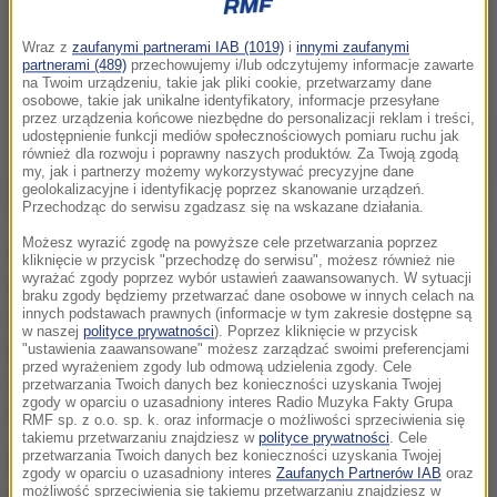
Wraz z
zaufanymi partnerami IAB (1019)
i
innymi zaufanymi
partnerami (489)
przechowujemy i/lub odczytujemy informacje zawarte
na Twoim urządzeniu, takie jak pliki cookie, przetwarzamy dane
osobowe, takie jak unikalne identyfikatory, informacje przesyłane
przez urządzenia końcowe niezbędne do personalizacji reklam i treści,
udostępnienie funkcji mediów społecznościowych pomiaru ruchu jak
również dla rozwoju i poprawny naszych produktów. Za Twoją zgodą
my, jak i partnerzy możemy wykorzystywać precyzyjne dane
geolokalizacyjne i identyfikację poprzez skanowanie urządzeń.
Przechodząc do serwisu zgadzasz się na wskazane działania.
Możesz wyrazić zgodę na powyższe cele przetwarzania poprzez
Szkolenie psów prowadzone jest w byłych koszarach
kliknięcie w przycisk "przechodzę do serwisu", możesz również nie
wyrażać zgody poprzez wybór ustawień zaawansowanych. W sytuacji
wojskowych koło miasta Limoges m.in. przez
braku zgody będziemy przetwarzać dane osobowe w innych celach na
specjalistów z paryskiego Instytutu Curie, który
innych podstawach prawnych (informacje w tym zakresie dostępne są
w naszej
polityce prywatności
). Poprzez kliknięcie w przycisk
powstał dzięki Marii Skłodowskiej-Curie. Tłumaczą
"ustawienia zaawansowane" możesz zarządzać swoimi preferencjami
przed wyrażeniem zgody lub odmową udzielenia zgody. Cele
oni, że psy są w stanie wykrywać raka piersi w dzięki
przetwarzania Twoich danych bez konieczności uzyskania Twojej
zgody w oparciu o uzasadniony interes Radio Muzyka Fakty Grupa
nawet niewielkiej ilości potu na skórze pacjentek.
RMF sp. z o.o. sp. k. oraz informacje o możliwości sprzeciwienia się
takiemu przetwarzaniu znajdziesz w
polityce prywatności
. Cele
przetwarzania Twoich danych bez konieczności uzyskania Twojej
Naukowcy sztukują funduszy - w sumie 800 tysięcy
zgody w oparciu o uzasadniony interes
Zaufanych Partnerów IAB
oraz
możliwość sprzeciwienia się takiemu przetwarzaniu znajdziesz w
euro - na szeroko zakrojone testy kliniczne i