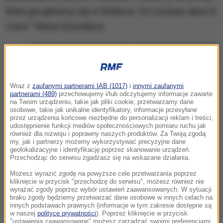
Najwięcej omówień poświęcono w prasie piosenkarce i aktorce
Vanessie Paradis (2 od lewej), która gra główną rolę w thrillerze "Un
couteau dans le coeur" Yanna Gonzaleza
Wraz z
zaufanymi partnerami IAB (1017)
i
innymi zaufanymi
Tygodnik "Paris Match" zasugerował, że tegoroczna
partnerami (489)
przechowujemy i/lub odczytujemy informacje zawarte
na Twoim urządzeniu, takie jak pliki cookie, przetwarzamy dane
przewodnicząca canneńskiego jury, australijska
osobowe, takie jak unikalne identyfikatory, informacje przesyłane
aktorka Cate Blanchett chciałaby przyznać Złotą
przez urządzenia końcowe niezbędne do personalizacji reklam i treści,
udostępnienie funkcji mediów społecznościowych pomiaru ruchu jak
Palmę, najwyższe wyróżnienie festiwalu, jednej z
również dla rozwoju i poprawny naszych produktów. Za Twoją zgodą
my, jak i partnerzy możemy wykorzystywać precyzyjne dane
reżyserek walczących w selekcji oficjalnej. A to
geolokalizacyjne i identyfikację poprzez skanowanie urządzeń.
Przechodząc do serwisu zgadzasz się na wskazane działania.
dlatego - czytamy, że "australijska gwiazdorka
Możesz wyrazić zgodę na powyższe cele przetwarzania poprzez
pragnie, by pierwsze od skandalu Harveya
kliknięcie w przycisk "przechodzę do serwisu", możesz również nie
wyrażać zgody poprzez wybór ustawień zaawansowanych. W sytuacji
Weinsteina, wydanie Cannes stało się wydarzeniem
braku zgody będziemy przetwarzać dane osobowe w innych celach na
innych podstawach prawnych (informacje w tym zakresie dostępne są
feministycznym i zaangażowanym".
w naszej
polityce prywatności
). Poprzez kliknięcie w przycisk
"ustawienia zaawansowane" możesz zarządzać swoimi preferencjami