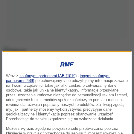
J.R.R. Tolkien wyraził otwartą niechęć wobec
książek z serii "Diuna" Franka Herberta, choć nie
Wraz z
zaufanymi partnerami IAB (1019)
i
innymi zaufanymi
partnerami (489)
przechowujemy i/lub odczytujemy informacje zawarte
podał szczegółowych powodów swojej opinii.
na Twoim urządzeniu, takie jak pliki cookie, przetwarzamy dane
osobowe, takie jak unikalne identyfikatory, informacje przesyłane
przez urządzenia końcowe niezbędne do personalizacji reklam i treści,
Obie serie - "Władca Pierścieni" i "Diuna" - są
udostępnienie funkcji mediów społecznościowych pomiaru ruchu jak
znane z rozbudowanych światów i złożonej
również dla rozwoju i poprawny naszych produktów. Za Twoją zgodą
my, jak i partnerzy możemy wykorzystywać precyzyjne dane
mitologii, przez co często były porównywane
geolokalizacyjne i identyfikację poprzez skanowanie urządzeń.
Przechodząc do serwisu zgadzasz się na wskazane działania.
przez fanów i krytyków.
Możesz wyrazić zgodę na powyższe cele przetwarzania poprzez
kliknięcie w przycisk "przechodzę do serwisu", możesz również nie