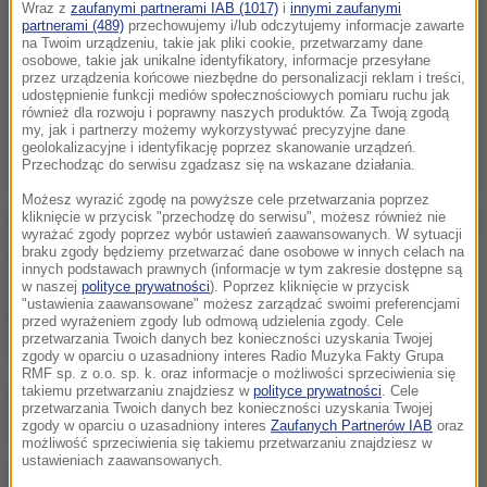
Wraz z
zaufanymi partnerami IAB (1017)
i
innymi zaufanymi
partnerami (489)
przechowujemy i/lub odczytujemy informacje zawarte
na Twoim urządzeniu, takie jak pliki cookie, przetwarzamy dane
osobowe, takie jak unikalne identyfikatory, informacje przesyłane
przez urządzenia końcowe niezbędne do personalizacji reklam i treści,
udostępnienie funkcji mediów społecznościowych pomiaru ruchu jak
również dla rozwoju i poprawny naszych produktów. Za Twoją zgodą
my, jak i partnerzy możemy wykorzystywać precyzyjne dane
geolokalizacyjne i identyfikację poprzez skanowanie urządzeń.
Przechodząc do serwisu zgadzasz się na wskazane działania.
Możesz wyrazić zgodę na powyższe cele przetwarzania poprzez
kliknięcie w przycisk "przechodzę do serwisu", możesz również nie
Na zdjęciach Sylvester Stallone pozuje w kowbojskim
wyrażać zgody poprzez wybór ustawień zaawansowanych. W sytuacji
kapeluszu i na koniu. Czy to będzie opowieść z stylu
braku zgody będziemy przetwarzać dane osobowe w innych celach na
innych podstawach prawnych (informacje w tym zakresie dostępne są
westernu? Czy weteran z Wietnamu zostanie
w naszej
polityce prywatności
). Poprzez kliknięcie w przycisk
"ustawienia zaawansowane" możesz zarządzać swoimi preferencjami
kowbojem? Fabuła owiana jest tajemnicą. Rambo ma
przed wyrażeniem zgody lub odmową udzielenia zgody. Cele
przetwarzania Twoich danych bez konieczności uzyskania Twojej
wrócić do Arizony, na rodzinne ranczo.
zgody w oparciu o uzasadniony interes Radio Muzyka Fakty Grupa
RMF sp. z o.o. sp. k. oraz informacje o możliwości sprzeciwienia się
takiemu przetwarzaniu znajdziesz w
polityce prywatności
. Cele
Nieco wcześniej Sylvester Stallone wrzucił do sieci
przetwarzania Twoich danych bez konieczności uzyskania Twojej
film, który pokazuje jego przygotowania z siłowni.
zgody w oparciu o uzasadniony interes
Zaufanych Partnerów IAB
oraz
możliwość sprzeciwienia się takiemu przetwarzaniu znajdziesz w
ustawieniach zaawansowanych.
Według serwisu IMDB Rambo będzie musiał