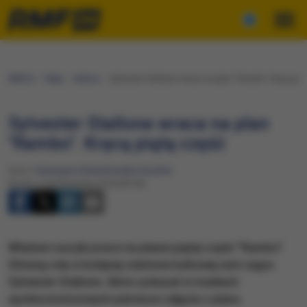
RMF24
Fakty
Kultura
Sylvester Stallone wraca na plan "Rambo". Kręcą pią
Sylvester Stallone wraca na plan
"Rambo". Kręcą piątą część
Autor:
Katarzyna Sobiechowska-Szuchta
Środa, 3 października 2018 (09:44)
Właśnie ruszyły prace na planie piątej część "Rambo".
Główną rolę w kolejnej odsłonie kultowej serii zagra
Sylvester Stallone. Aktor pokazał w mediach
społecznościowych pierwsze zdjęcia z planu.