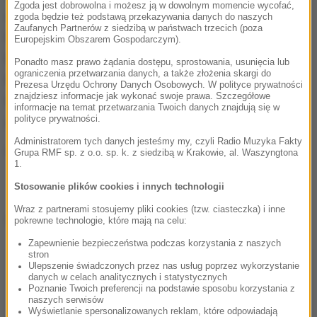
Zgoda jest dobrowolna i możesz ją w dowolnym momencie wycofać,
zmierzyć się z meksykańskim kartelem
zgoda będzie też podstawą przekazywania danych do naszych
Zaufanych Partnerów z siedzibą w państwach trzecich (poza
handlującym ludźmi. Zdjęcia mają być kręcone w
Europejskim Obszarem Gospodarczym).
Bułgarii, w Wielkiej Brytanii i na Wyspach
Ponadto masz prawo żądania dostępu, sprostowania, usunięcia lub
ograniczenia przetwarzania danych, a także złożenia skargi do
Kanaryjskich. Reżyserem filmu jest Adrian Grunberg,
Prezesa Urzędu Ochrony Danych Osobowych. W polityce prywatności
znajdziesz informacje jak wykonać swoje prawa. Szczegółowe
twórca "Dorwać gringo". Premierę "Rambo 5"
informacje na temat przetwarzania Twoich danych znajdują się w
polityce prywatności.
zaplanowano na jesień 2019 rok.
Administratorem tych danych jesteśmy my, czyli Radio Muzyka Fakty
(mpw)
Grupa RMF sp. z o.o. sp. k. z siedzibą w Krakowie, al. Waszyngtona
1.
Stosowanie plików cookies i innych technologii
Wraz z partnerami stosujemy pliki cookies (tzw. ciasteczka) i inne
Dalsza część artykułu pod materiałem video:
pokrewne technologie, które mają na celu:
Zapewnienie bezpieczeństwa podczas korzystania z naszych
stron
Ulepszenie świadczonych przez nas usług poprzez wykorzystanie
danych w celach analitycznych i statystycznych
Poznanie Twoich preferencji na podstawie sposobu korzystania z
naszych serwisów
Wyświetlanie spersonalizowanych reklam, które odpowiadają