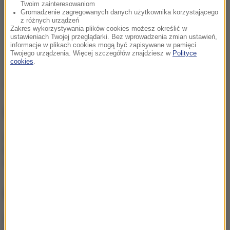
Twoim zainteresowaniom
Gromadzenie zagregowanych danych użytkownika korzystającego
z różnych urządzeń
Zakres wykorzystywania plików cookies możesz określić w
ustawieniach Twojej przeglądarki. Bez wprowadzenia zmian ustawień,
informacje w plikach cookies mogą być zapisywane w pamięci
Twojego urządzenia. Więcej szczegółów znajdziesz w
Polityce
cookies
.
Źródło: RMF FM
NIE PRZEGAP
Tragedia w Dolomitach.
Rosjanie zginęli na
skuterze śnieżnym
NAJWAŻNIEJSZE FAKTY
Amanda Knox wraca z