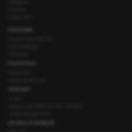
Instagram
YouTube
Kanały RSS
POLECANE
Gorąca Linia RMF FM
Staż w RMF24
Patronaty
POZOSTAŁE
Newsroom
Radio internetowe
KONTAKT
O nas
Gorąca Linia RMF FM: 600 700 800
email: fakty@rmf.fm
APLIKACJE MOBILNE