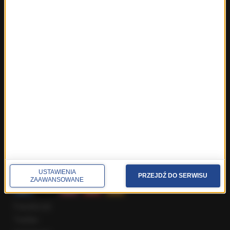
Fakty z Trójmiasta
Fakty z Warszawy
Fakty z Wrocławia
Fakty z Zakopanego
ROZMOWY W RMF FM
Najnowsze rozmowy w RMF FM
Rozmowa o 7:00 w RMF FM i Radiu RMF24
Poranna rozmowa w RMF FM
Popołudniowa rozmowa w RMF FM
Gość Krzysztofa Ziemca w RMF FM
Rozmowy w Radiu RMF24
SPOŁECZNOŚĆ
USTAWIENIA
PRZEJDŹ DO SERWISU
ZAAWANSOWANE
Facebook
Twitter