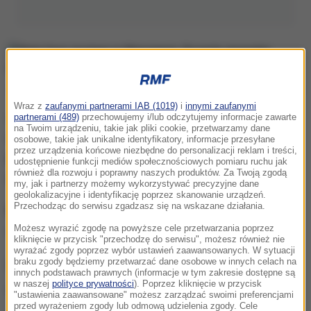
Bilety na koncert w Warszawie dostępne są w cenach od 179 zł.
Wraz z
zaufanymi partnerami IAB (1019)
i
innymi zaufanymi
Skład ośmioosobowej grupy
Nick Cave & The Bad
partnerami (489)
przechowujemy i/lub odczytujemy informacje zawarte
na Twoim urządzeniu, takie jak pliki cookie, przetwarzamy dane
Seeds
na ogłoszonej trasie to:
Nick Cave
,
Warren
osobowe, takie jak unikalne identyfikatory, informacje przesyłane
przez urządzenia końcowe niezbędne do personalizacji reklam i treści,
Ellis
,
Martyn Casey
,
Thomas Wydler
,
Jim Sclavunos
,
udostępnienie funkcji mediów społecznościowych pomiaru ruchu jak
również dla rozwoju i poprawny naszych produktów. Za Twoją zgodą
Conway Savage
,
George Vjestica
i
Larry Mullins
.
my, jak i partnerzy możemy wykorzystywać precyzyjne dane
geolokalizacyjne i identyfikację poprzez skanowanie urządzeń.
Przechodząc do serwisu zgadzasz się na wskazane działania.
Bilety są dostępne na
www.nickcave.com
Możesz wyrazić zgodę na powyższe cele przetwarzania poprzez
www.ticketmaster.pl
i
www.livenation.pl
.
kliknięcie w przycisk "przechodzę do serwisu", możesz również nie
wyrażać zgody poprzez wybór ustawień zaawansowanych. W sytuacji
braku zgody będziemy przetwarzać dane osobowe w innych celach na
innych podstawach prawnych (informacje w tym zakresie dostępne są
w naszej
polityce prywatności
). Poprzez kliknięcie w przycisk
"ustawienia zaawansowane" możesz zarządzać swoimi preferencjami
przed wyrażeniem zgody lub odmową udzielenia zgody. Cele