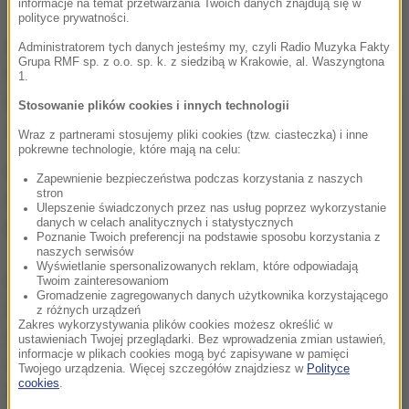
informacje na temat przetwarzania Twoich danych znajdują się w
polityce prywatności.
Głównym winowajcą nieudanego odnowienia dzieła
Administratorem tych danych jesteśmy my, czyli Radio Muzyka Fakty
Grupa RMF sp. z o.o. sp. k. z siedzibą w Krakowie, al. Waszyngtona
Murilla z XVII w. był amator ze wschodniej Hiszpanii,
1.
który w trakcie prac przy renowacji dzieła całkowicie
Stosowanie plików cookies i innych technologii
zmył twarz Maryi.
Wraz z partnerami stosujemy pliki cookies (tzw. ciasteczka) i inne
pokrewne technologie, które mają na celu:
Mężczyźnie, który okazał się być jedynie
Zapewnienie bezpieczeństwa podczas korzystania z naszych
stron
restauratorem mebli, nie udało się przywrócić
Ulepszenie świadczonych przez nas usług poprzez wykorzystanie
danych w celach analitycznych i statystycznych
pierwotnej wersji twarzy przedstawionej postaci.
Poznanie Twoich preferencji na podstawie sposobu korzystania z
naszych serwisów
Wyświetlanie spersonalizowanych reklam, które odpowiadają
Kolejna próba przywrócenia świetności obrazowi
Twoim zainteresowaniom
Gromadzenie zagregowanych danych użytkownika korzystającego
także zakończyła się fiaskiem. Rzekomy ekspert,
z różnych urządzeń
Zakres wykorzystywania plików cookies możesz określić w
również amator, nie tylko nie przywrócił świetności
ustawieniach Twojej przeglądarki. Bez wprowadzenia zmian ustawień,
informacje w plikach cookies mogą być zapisywane w pamięci
obrazowi, ale namalował niezbyt wierny oryginałowi
Twojego urządzenia. Więcej szczegółów znajdziesz w
Polityce
cookies
.
wizerunek Maryi.