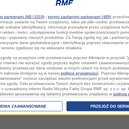
raz pobił historyczny
. Zdetronizował Picassa
Ten organizm nie umiera ze
i partnerami IAB (1019)
i
innymi zaufanymi partnerami (489)
przechow
starości. Z łatwością oszuku
ormacje zawarte na Twoim urządzeniu, takie jak pliki cookie, przetwar
śmierć
jak unikalne identyfikatory, informacje przesyłane przez urządzenia k
i reklam i treści, udostępnienie funkcji mediów społecznościowych pom
woju i poprawny naszych produktów. Za Twoją zgodą my, jak i partner
recyzyjne dane geolokalizacyjne i identyfikację poprzez skanowanie u
serwisu zgadzasz się na wskazane działania.
zgodę na powyższe cele przetwarzania poprzez kliknięcie w przycisk 
z również nie wyrażać zgody poprzez wybór ustawień zaawansowanych
dziemy przetwarzać dane osobowe w innych celach na innych podsta
ym zakresie dostępne są w naszej
polityce prywatności
). Poprzez kliknię
awansowane" możesz zarządzać swoimi preferencjami przed wyrażenie
ia zgody. Cele przetwarzania Twoich danych bez konieczności uzyska
 o uzasadniony interes Radio Muzyka Fakty Grupa RMF sp. z o.o. sp. k
żliwości sprzeciwienia się takiemu przetwarzaniu znajdziesz w
polityce
nia Twoich danych bez konieczności uzyskania Twojej zgody w oparci
ch Partnerów IAB
oraz możliwość sprzeciwienia się takiemu przetwarza
IENIA ZAAWANSOWANE
PRZEJDŹ DO SERW
aawansowanych.
rowolna i możesz ją w dowolnym momencie wycofać, zgoda będzie też
anych do naszych Zaufanych Partnerów z siedzibą w państwach trzec