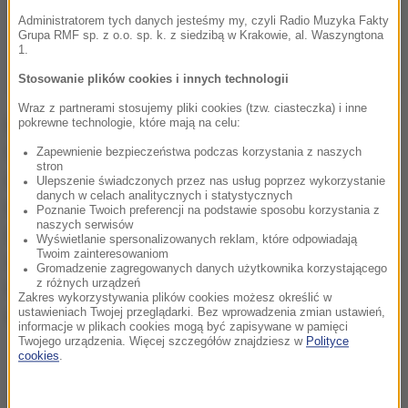
Administratorem tych danych jesteśmy my, czyli Radio Muzyka Fakty
Grupa RMF sp. z o.o. sp. k. z siedzibą w Krakowie, al. Waszyngtona
1.
Stosowanie plików cookies i innych technologii
Wraz z partnerami stosujemy pliki cookies (tzw. ciasteczka) i inne
Dziennikarze "The Times" wnikliwie przyjrzeli się
pokrewne technologie, które mają na celu:
trailerowi, a wyniki ich obserwacji wskazują na
Zapewnienie bezpieczeństwa podczas korzystania z naszych
stron
nadużycia i przekłamania zawarte w klipie. Jak
Ulepszenie świadczonych przez nas usług poprzez wykorzystanie
danych w celach analitycznych i statystycznych
napisali, przynajmniej w trzech przypadkach
Poznanie Twoich preferencji na podstawie sposobu korzystania z
naszych serwisów
migawek umieszczonych w wideo zapowiadającym
Wyświetlanie spersonalizowanych reklam, które odpowiadają
Twoim zainteresowaniom
serial ujęcia nie były związane z sytuacją dotyczącą
Gromadzenie zagregowanych danych użytkownika korzystającego
z różnych urządzeń
Harry'ego i Meghan albo przedstawione zostały w
Zakres wykorzystywania plików cookies możesz określić w
ustawieniach Twojej przeglądarki. Bez wprowadzenia zmian ustawień,
innym kontekście.
informacje w plikach cookies mogą być zapisywane w pamięci
Twojego urządzenia. Więcej szczegółów znajdziesz w
Polityce
cookies
.