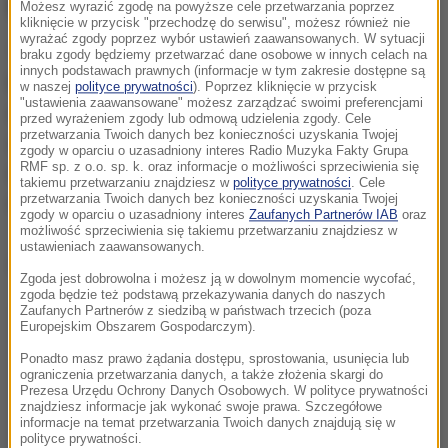
Meghan
Możesz wyrazić zgodę na powyższe cele przetwarzania poprzez
kliknięcie w przycisk "przechodzę do serwisu", możesz również nie
wyrażać zgody poprzez wybór ustawień zaawansowanych. W sytuacji
Trailer zawiera wiele obrazów i sugestii, że Harry i
braku zgody będziemy przetwarzać dane osobowe w innych celach na
innych podstawach prawnych (informacje w tym zakresie dostępne są
Meghan przeżyli szczególnie ciężki czas
w naszej
polityce prywatności
). Poprzez kliknięcie w przycisk
"ustawienia zaawansowane" możesz zarządzać swoimi preferencjami
napastowani przez wścibskie media, przed czym
przed wyrażeniem zgody lub odmową udzielenia zgody. Cele
przetwarzania Twoich danych bez konieczności uzyskania Twojej
służby monarchii ich nie chroniły. Ilustrować tę tezę
zgody w oparciu o uzasadniony interes Radio Muzyka Fakty Grupa
RMF sp. z o.o. sp. k. oraz informacje o możliwości sprzeciwienia się
mają migawki prezentujące sceny z napierającymi
takiemu przetwarzaniu znajdziesz w
polityce prywatności
. Cele
przetwarzania Twoich danych bez konieczności uzyskania Twojej
reporterami.
zgody w oparciu o uzasadniony interes
Zaufanych Partnerów IAB
oraz
możliwość sprzeciwienia się takiemu przetwarzaniu znajdziesz w
ustawieniach zaawansowanych.
Dalsza część artykułu pod materiałem video:
Zgoda jest dobrowolna i możesz ją w dowolnym momencie wycofać,
zgoda będzie też podstawą przekazywania danych do naszych
Zaufanych Partnerów z siedzibą w państwach trzecich (poza
Europejskim Obszarem Gospodarczym).
Ponadto masz prawo żądania dostępu, sprostowania, usunięcia lub
ograniczenia przetwarzania danych, a także złożenia skargi do
Prezesa Urzędu Ochrony Danych Osobowych. W polityce prywatności
znajdziesz informacje jak wykonać swoje prawa. Szczegółowe
informacje na temat przetwarzania Twoich danych znajdują się w
polityce prywatności.