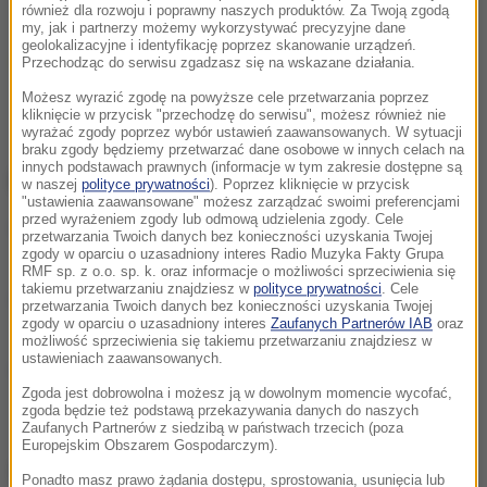
Stanisława Wokulskiego i Izabeli Łęckiej.
również dla rozwoju i poprawny naszych produktów. Za Twoją zgodą
my, jak i partnerzy możemy wykorzystywać precyzyjne dane
geolokalizacyjne i identyfikację poprzez skanowanie urządzeń.
Więcej informacji z kraju i ze świata
Przechodząc do serwisu zgadzasz się na wskazane działania.
znajdziesz
na stronie głównej rmf24.pl
Możesz wyrazić zgodę na powyższe cele przetwarzania poprzez
kliknięcie w przycisk "przechodzę do serwisu", możesz również nie
wyrażać zgody poprzez wybór ustawień zaawansowanych. W sytuacji
braku zgody będziemy przetwarzać dane osobowe w innych celach na
innych podstawach prawnych (informacje w tym zakresie dostępne są
ZOBACZ RÓWNIEŻ:
w naszej
polityce prywatności
). Poprzez kliknięcie w przycisk
"ustawienia zaawansowane" możesz zarządzać swoimi preferencjami
przed wyrażeniem zgody lub odmową udzielenia zgody. Cele
Jest data premiery filmowej "Lalki". "Przywróci
przetwarzania Twoich danych bez konieczności uzyskania Twojej
zgody w oparciu o uzasadniony interes Radio Muzyka Fakty Grupa
wiarę w kino"
RMF sp. z o.o. sp. k. oraz informacje o możliwości sprzeciwienia się
takiemu przetwarzaniu znajdziesz w
polityce prywatności
. Cele
Marek Kondrat jako Ignacy Rzecki. Twórcy "Lalki"
przetwarzania Twoich danych bez konieczności uzyskania Twojej
zgody w oparciu o uzasadniony interes
Zaufanych Partnerów IAB
oraz
pokazali pierwsze zdjęcia!
możliwość sprzeciwienia się takiemu przetwarzaniu znajdziesz w
ustawieniach zaawansowanych.
Stars on stage. Gwiazdy na wyciągnięcie ręki w
Zgoda jest dobrowolna i możesz ją w dowolnym momencie wycofać,
Kinotece!
zgoda będzie też podstawą przekazywania danych do naszych
Zaufanych Partnerów z siedzibą w państwach trzecich (poza
Europejskim Obszarem Gospodarczym).
Dalsza część artykułu pod materiałem video:
Ponadto masz prawo żądania dostępu, sprostowania, usunięcia lub