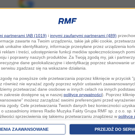
i partnerami IAB (1019)
i
innymi zaufanymi partnerami (489)
przechow
ormacje zawarte na Twoim urządzeniu, takie jak pliki cookie, przetwar
jak unikalne identyfikatory, informacje przesyłane przez urządzenia k
i reklam i treści, udostępnienie funkcji mediów społecznościowych pom
woju i poprawny naszych produktów. Za Twoją zgodą my, jak i partner
recyzyjne dane geolokalizacyjne i identyfikację poprzez skanowanie u
serwisu zgadzasz się na wskazane działania.
zgodę na powyższe cele przetwarzania poprzez kliknięcie w przycisk 
z również nie wyrażać zgody poprzez wybór ustawień zaawansowanych
dziemy przetwarzać dane osobowe w innych celach na innych podsta
ym zakresie dostępne są w naszej
polityce prywatności
). Poprzez kliknię
awansowane" możesz zarządzać swoimi preferencjami przed wyrażenie
ia zgody. Cele przetwarzania Twoich danych bez konieczności uzyska
 o uzasadniony interes Radio Muzyka Fakty Grupa RMF sp. z o.o. sp. k
żliwości sprzeciwienia się takiemu przetwarzaniu znajdziesz w
polityce
nia Twoich danych bez konieczności uzyskania Twojej zgody w oparci
ch Partnerów IAB
oraz możliwość sprzeciwienia się takiemu przetwarza
IENIA ZAAWANSOWANE
PRZEJDŹ DO SERW
aawansowanych.