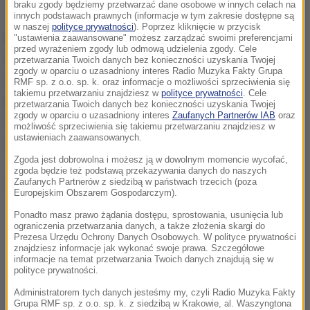
braku zgody będziemy przetwarzać dane osobowe w innych celach na
innych podstawach prawnych (informacje w tym zakresie dostępne są
w naszej
polityce prywatności
). Poprzez kliknięcie w przycisk
Komisja Europejska rozpocznie teraz tymczasowe
"ustawienia zaawansowane" możesz zarządzać swoimi preferencjami
przed wyrażeniem zgody lub odmową udzielenia zgody. Cele
stosowanie (umowy handlowej UE-Mercosur)
.
(...)
przetwarzania Twoich danych bez konieczności uzyskania Twojej
zgody w oparciu o uzasadniony interes Radio Muzyka Fakty Grupa
Zgodnie z traktatami UE, umowa może zostać w
RMF sp. z o.o. sp. k. oraz informacje o możliwości sprzeciwienia się
takiemu przetwarzaniu znajdziesz w
polityce prywatności
. Cele
pełni zawarta dopiero po wyrażeniu zgody przez
przetwarzania Twoich danych bez konieczności uzyskania Twojej
zgody w oparciu o uzasadniony interes
Zaufanych Partnerów IAB
oraz
Parlament Europejski
- powiedziała w piątek Ursula
możliwość sprzeciwienia się takiemu przetwarzaniu znajdziesz w
von der Leyen.
ustawieniach zaawansowanych.
Zgoda jest dobrowolna i możesz ją w dowolnym momencie wycofać,
zgoda będzie też podstawą przekazywania danych do naszych
Dalsza część artykułu pod materiałem video:
Zaufanych Partnerów z siedzibą w państwach trzecich (poza
Europejskim Obszarem Gospodarczym).
Ponadto masz prawo żądania dostępu, sprostowania, usunięcia lub
ograniczenia przetwarzania danych, a także złożenia skargi do
Prezesa Urzędu Ochrony Danych Osobowych. W polityce prywatności
znajdziesz informacje jak wykonać swoje prawa. Szczegółowe
informacje na temat przetwarzania Twoich danych znajdują się w
polityce prywatności.
Administratorem tych danych jesteśmy my, czyli Radio Muzyka Fakty
Grupa RMF sp. z o.o. sp. k. z siedzibą w Krakowie, al. Waszyngtona