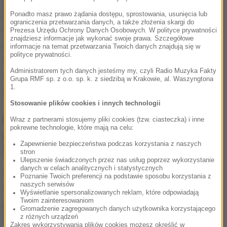
pracują według zmienionego harmonogramu.
Ponadto masz prawo żądania dostępu, sprostowania, usunięcia lub
Również bankowe systemy rozliczeniowe będą
ograniczenia przetwarzania danych, a także złożenia skargi do
funkcjonować inaczej niż zwykle. Krajowa Izba
Prezesa Urzędu Ochrony Danych Osobowych. W polityce prywatności
znajdziesz informacje jak wykonać swoje prawa. Szczegółowe
Rozliczeniowa przypomina, że w okresie
informacje na temat przetwarzania Twoich danych znajdują się w
polityce prywatności.
świątecznym warto zaplanować swoje przelewy z
Administratorem tych danych jesteśmy my, czyli Radio Muzyka Fakty
wyprzedzeniem, by uniknąć nieprzyjemnych
Grupa RMF sp. z o.o. sp. k. z siedzibą w Krakowie, al. Waszyngtona
1.
niespodzianek i opóźnień w realizacji płatności.
Stosowanie plików cookies i innych technologii
Kiedy zrobić przelew pieniężny
Wraz z partnerami stosujemy pliki cookies (tzw. ciasteczka) i inne
pokrewne technologie, które mają na celu:
przed Wielkanocą - zmiany w
Zapewnienie bezpieczeństwa podczas korzystania z naszych
funkcjonowaniu systemu Elixir
stron
Ulepszenie świadczonych przez nas usług poprzez wykorzystanie
danych w celach analitycznych i statystycznych
W okresie świąt Wielkiej Nocy wielu Polaków planuje
Poznanie Twoich preferencji na podstawie sposobu korzystania z
naszych serwisów
większe zakupy i przekazy pieniężne. Warto jednak
Wyświetlanie spersonalizowanych reklam, które odpowiadają
Twoim zainteresowaniom
pamiętać, że standardowe systemy rozliczeniowe
Gromadzenie zagregowanych danych użytkownika korzystającego
z różnych urządzeń
banków, w tym popularny Elixir, będą funkcjonowały
Zakres wykorzystywania plików cookies możesz określić w