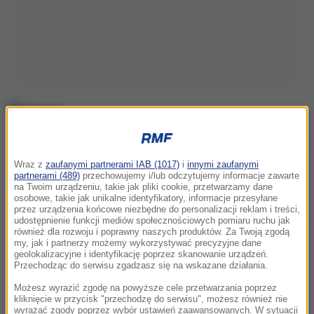
Dubaj planuje zamknięcie swojego legendarnego
lotniska DXB do 2035 roku po ponad 60 latach
Wraz z
zaufanymi partnerami IAB (1017)
i
innymi zaufanymi
partnerami (489)
przechowujemy i/lub odczytujemy informacje zawarte
działania.
na Twoim urządzeniu, takie jak pliki cookie, przetwarzamy dane
osobowe, takie jak unikalne identyfikatory, informacje przesyłane
przez urządzenia końcowe niezbędne do personalizacji reklam i treści,
Wszystkie loty zostaną przeniesione do nowego,
udostępnienie funkcji mediów społecznościowych pomiaru ruchu jak
również dla rozwoju i poprawny naszych produktów. Za Twoją zgodą
ogromnego portu Al Maktoum International
my, jak i partnerzy możemy wykorzystywać precyzyjne dane
geolokalizacyjne i identyfikację poprzez skanowanie urządzeń.
Airport (DWC).
Przechodząc do serwisu zgadzasz się na wskazane działania.
Nowe lotnisko będzie super nowoczesne i
Możesz wyrazić zgodę na powyższe cele przetwarzania poprzez
kliknięcie w przycisk "przechodzę do serwisu", możesz również nie
ekologiczne, z szybką koleją łączącą Dubaj z
wyrażać zgody poprzez wybór ustawień zaawansowanych. W sytuacji