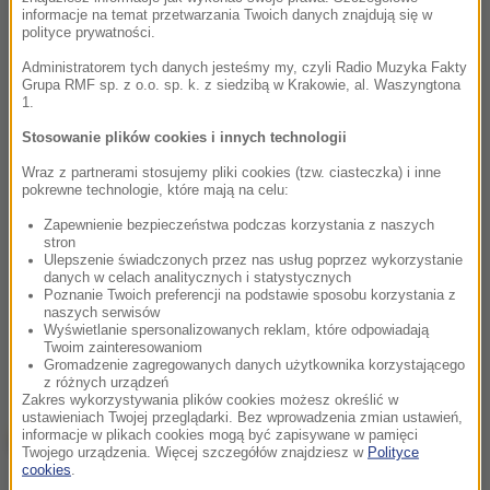
informacje na temat przetwarzania Twoich danych znajdują się w
polityce prywatności.
Administratorem tych danych jesteśmy my, czyli Radio Muzyka Fakty
Grupa RMF sp. z o.o. sp. k. z siedzibą w Krakowie, al. Waszyngtona
1.
Stosowanie plików cookies i innych technologii
Wraz z partnerami stosujemy pliki cookies (tzw. ciasteczka) i inne
pokrewne technologie, które mają na celu:
Zapewnienie bezpieczeństwa podczas korzystania z naszych
stron
Ulepszenie świadczonych przez nas usług poprzez wykorzystanie
danych w celach analitycznych i statystycznych
Poznanie Twoich preferencji na podstawie sposobu korzystania z
naszych serwisów
Wyświetlanie spersonalizowanych reklam, które odpowiadają
Twoim zainteresowaniom
Gromadzenie zagregowanych danych użytkownika korzystającego
z różnych urządzeń
Zakres wykorzystywania plików cookies możesz określić w
ustawieniach Twojej przeglądarki. Bez wprowadzenia zmian ustawień,
informacje w plikach cookies mogą być zapisywane w pamięci
Nie udalo sie zaladowac embedu. Zobacz wpis na X
Twojego urządzenia. Więcej szczegółów znajdziesz w
Polityce
cookies
.