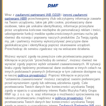
Więcej informacji z Polski i świata znajdziesz
na
RMF24.pl
.
Wraz z
zaufanymi partnerami IAB (1019)
i
innymi zaufanymi
partnerami (489)
przechowujemy i/lub odczytujemy informacje zawarte
na Twoim urządzeniu, takie jak pliki cookie, przetwarzamy dane
osobowe, takie jak unikalne identyfikatory, informacje przesyłane
Od miesięcy Kubańczycy żyją w cieniu poważnego
przez urządzenia końcowe niezbędne do personalizacji reklam i treści,
udostępnienie funkcji mediów społecznościowych pomiaru ruchu jak
kryzysu energetycznego. Po tym, jak Stany
również dla rozwoju i poprawny naszych produktów. Za Twoją zgodą
my, jak i partnerzy możemy wykorzystywać precyzyjne dane
Zjednoczone odcięły dostawy ropy naftowej na
geolokalizacyjne i identyfikację poprzez skanowanie urządzeń.
Przechodząc do serwisu zgadzasz się na wskazane działania.
wyspę, sytuacja gospodarcza kraju, już wcześniej
trudna, uległa drastycznemu pogorszeniu. Benzyna
Możesz wyrazić zgodę na powyższe cele przetwarzania poprzez
kliknięcie w przycisk "przechodzę do serwisu", możesz również nie
stała się towarem reglamentowanym, a jej ceny na
wyrażać zgody poprzez wybór ustawień zaawansowanych. W sytuacji
braku zgody będziemy przetwarzać dane osobowe w innych celach na
czarnym rynku osiągają astronomiczne wartości -
innych podstawach prawnych (informacje w tym zakresie dostępne są
w naszej
polityce prywatności
). Poprzez kliknięcie w przycisk
nawet 8 dolarów za litr
. Przerwy w dostawach prądu
"ustawienia zaawansowane" możesz zarządzać swoimi preferencjami
przed wyrażeniem zgody lub odmową udzielenia zgody. Cele
są codziennością, a mieszkańcy muszą wykazywać
przetwarzania Twoich danych bez konieczności uzyskania Twojej
zgody w oparciu o uzasadniony interes Radio Muzyka Fakty Grupa
się nie lada pomysłowością, by przetrwać.
RMF sp. z o.o. sp. k. oraz informacje o możliwości sprzeciwienia się
takiemu przetwarzaniu znajdziesz w
polityce prywatności
. Cele
przetwarzania Twoich danych bez konieczności uzyskania Twojej
zgody w oparciu o uzasadniony interes
Zaufanych Partnerów IAB
oraz