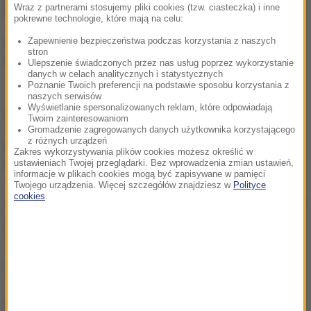
Wraz z partnerami stosujemy pliki cookies (tzw. ciasteczka) i inne
kultowe filmy z Jerzym Stuhrem
pokrewne technologie, które mają na celu:
Zapewnienie bezpieczeństwa podczas korzystania z naszych
stron
Ulepszenie świadczonych przez nas usług poprzez wykorzystanie
danych w celach analitycznych i statystycznych
Poniedziałek, 22 czerwca (09:37)
Poznanie Twoich preferencji na podstawie sposobu korzystania z
To będzie siatkarskie święto. Cztery wielkie mecze
naszych serwisów
Wyświetlanie spersonalizowanych reklam, które odpowiadają
Polaków w Gliwicach
Twoim zainteresowaniom
Gromadzenie zagregowanych danych użytkownika korzystającego
z różnych urządzeń
Zakres wykorzystywania plików cookies możesz określić w
ustawieniach Twojej przeglądarki. Bez wprowadzenia zmian ustawień,
informacje w plikach cookies mogą być zapisywane w pamięci
Czwartek, 18 czerwca (08:36)
Twojego urządzenia. Więcej szczegółów znajdziesz w
Polityce
cookies
.
​Asia Kołaczkowska wprowadziła nas na scenę. Teraz
my niesiemy jej energię - Hrabi o Festiwalu Black or
White
Piątek, 15 maja (13:50)
​Black or White: dziesięć lat muzyki i pomocy dla