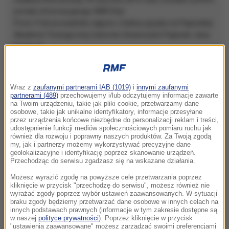
portalu informacyjnego RMF24.pl
Przez 9 lat prowadziła zajęcia z kultury języka na Papieskiej
Akademii Teologicznej (obecnie Uniwersytet Papieski Jana
Pawła II).
DZIENNIKARZ
Wraz z
zaufanymi partnerami IAB (1019)
i
innymi zaufanymi
partnerami (489)
przechowujemy i/lub odczytujemy informacje zawarte
na Twoim urządzeniu, takie jak pliki cookie, przetwarzamy dane
osobowe, takie jak unikalne identyfikatory, informacje przesyłane
przez urządzenia końcowe niezbędne do personalizacji reklam i treści,
udostępnienie funkcji mediów społecznościowych pomiaru ruchu jak
również dla rozwoju i poprawny naszych produktów. Za Twoją zgodą
my, jak i partnerzy możemy wykorzystywać precyzyjne dane
geolokalizacyjne i identyfikację poprzez skanowanie urządzeń.
Przechodząc do serwisu zgadzasz się na wskazane działania.
Możesz wyrazić zgodę na powyższe cele przetwarzania poprzez
kliknięcie w przycisk "przechodzę do serwisu", możesz również nie
wyrażać zgody poprzez wybór ustawień zaawansowanych. W sytuacji
braku zgody będziemy przetwarzać dane osobowe w innych celach na
innych podstawach prawnych (informacje w tym zakresie dostępne są
w naszej
polityce prywatności
). Poprzez kliknięcie w przycisk
"ustawienia zaawansowane" możesz zarządzać swoimi preferencjami