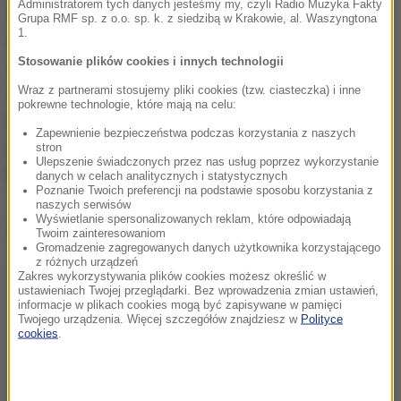
Administratorem tych danych jesteśmy my, czyli Radio Muzyka Fakty
zaobserwowano po spożyciu soku. Oznacza to, że
Grupa RMF sp. z o.o. sp. k. z siedzibą w Krakowie, al. Waszyngtona
1.
organizm nie tylko otrzymał witaminę C, ale był w
Stosowanie plików cookies i innych technologii
stanie lepiej ją wykorzystać. Suplement -choć
Wraz z partnerami stosujemy pliki cookies (tzw. ciasteczka) i inne
szybko podnosił poziom witaminy C - nie dawał tak
pokrewne technologie, które mają na celu:
korzystnego i stabilnego efektu jak sok. To wyraźnie
Zapewnienie bezpieczeństwa podczas korzystania z naszych
pokazuje, że forma spożycia ma realne znaczenie
stron
Ulepszenie świadczonych przez nas usług poprzez wykorzystanie
biologiczne.
danych w celach analitycznych i statystycznych
Poznanie Twoich preferencji na podstawie sposobu korzystania z
naszych serwisów
Wyświetlanie spersonalizowanych reklam, które odpowiadają
Dalsza część artykułu pod materiałem video:
Twoim zainteresowaniom
Gromadzenie zagregowanych danych użytkownika korzystającego
z różnych urządzeń
Zakres wykorzystywania plików cookies możesz określić w
ustawieniach Twojej przeglądarki. Bez wprowadzenia zmian ustawień,
informacje w plikach cookies mogą być zapisywane w pamięci
Twojego urządzenia. Więcej szczegółów znajdziesz w
Polityce
cookies
.