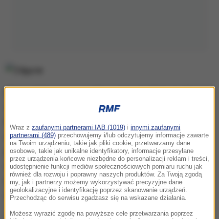
Picie soków owocowych i warzywnych to prosty
sposób nie tylko na urozmaicenie diety, ale także na
bardziej efektywne dostarczanie witaminy C
Wraz z
zaufanymi partnerami IAB (1019)
i
innymi zaufanymi
organizmowi. Najnowsze badania naukowe
partnerami (489)
przechowujemy i/lub odczytujemy informacje zawarte
na Twoim urządzeniu, takie jak pliki cookie, przetwarzamy dane
potwierdzają, że forma, w jakiej spożywamy
osobowe, takie jak unikalne identyfikatory, informacje przesyłane
przez urządzenia końcowe niezbędne do personalizacji reklam i treści,
witaminę C, ma znaczenie dla jej biodostępności, a
udostępnienie funkcji mediów społecznościowych pomiaru ruchu jak
również dla rozwoju i poprawny naszych produktów. Za Twoją zgodą
naturalna "matryca soku" może wspierać lepsze jej
my, jak i partnerzy możemy wykorzystywać precyzyjne dane
geolokalizacyjne i identyfikację poprzez skanowanie urządzeń.
wchłanianie w organizmie.
Przechodząc do serwisu zgadzasz się na wskazane działania.
Możesz wyrazić zgodę na powyższe cele przetwarzania poprzez
Zespół badaczy przeprowadził randomizowane