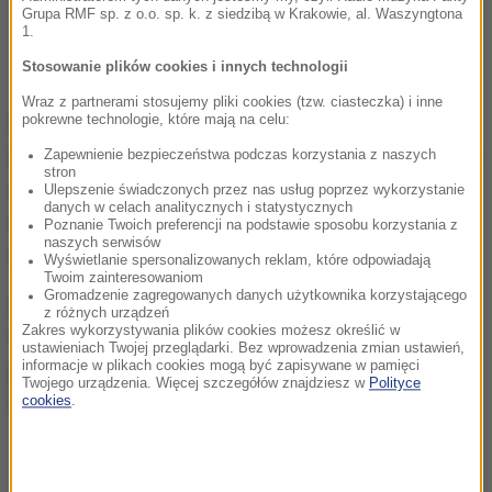
Grupa RMF sp. z o.o. sp. k. z siedzibą w Krakowie, al. Waszyngtona
1.
Stosowanie plików cookies i innych technologii
Wraz z partnerami stosujemy pliki cookies (tzw. ciasteczka) i inne
W opinii dietetyczki
Natalie Rizzo, najzdrowszym
pokrewne technologie, które mają na celu:
serem jest
twaróg (ser wiejski)
.
Ma mniej tłuszczów
Zapewnienie bezpieczeństwa podczas korzystania z naszych
stron
nasyconych i więcej białka niż większość innych
Ulepszenie świadczonych przez nas usług poprzez wykorzystanie
danych w celach analitycznych i statystycznych
serów
- wyjaśnia ekspertka i zaleca sięgnięcie po
Poznanie Twoich preferencji na podstawie sposobu korzystania z
naszych serwisów
odmianę o niskiej zawartości tłuszczu.
Wyświetlanie spersonalizowanych reklam, które odpowiadają
Twoim zainteresowaniom
Gromadzenie zagregowanych danych użytkownika korzystającego
Wrapy z serem wiejskim stały się viralem na
z różnych urządzeń
Zakres wykorzystywania plików cookies możesz określić w
TikToku, ponieważ ludzie pieką ser w formie
ustawieniach Twojej przeglądarki. Bez wprowadzenia zmian ustawień,
informacje w plikach cookies mogą być zapisywane w pamięci
płaskiego chleba, a następnie składają go wokół
Twojego urządzenia. Więcej szczegółów znajdziesz w
Polityce
innych składników. Są nawet "lody" z twarogu.
cookies
.