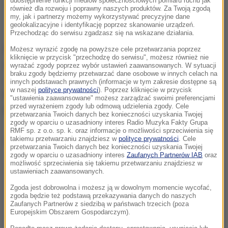
udostępnienie funkcji mediów społecznościowych pomiaru ruchu jak
Więcej ważnych informacji z Polski i ze świata
również dla rozwoju i poprawny naszych produktów. Za Twoją zgodą
my, jak i partnerzy możemy wykorzystywać precyzyjne dane
znajdziesz na
stronie głównej RMF24.pl
.
geolokalizacyjne i identyfikację poprzez skanowanie urządzeń.
Przechodząc do serwisu zgadzasz się na wskazane działania.
Strona rosyjska zaznacza w oświadczeniu, że
Możesz wyrazić zgodę na powyższe cele przetwarzania poprzez
kliknięcie w przycisk "przechodzę do serwisu", możesz również nie
zawieszenie broni w pobliżu Zaporoskiej Elektrowni
wyrażać zgody poprzez wybór ustawień zaawansowanych. W sytuacji
braku zgody będziemy przetwarzać dane osobowe w innych celach na
Jądrowej zostało wprowadzone przy pomocy
innych podstawach prawnych (informacje w tym zakresie dostępne są
w naszej
polityce prywatności
). Poprzez kliknięcie w przycisk
Rafaela Grossiego, szefa Międzynarodowej Agencji
"ustawienia zaawansowane" możesz zarządzać swoimi preferencjami
przed wyrażeniem zgody lub odmową udzielenia zgody. Cele
Energii Atomowej (MAEA).
przetwarzania Twoich danych bez konieczności uzyskania Twojej
zgody w oparciu o uzasadniony interes Radio Muzyka Fakty Grupa
RMF sp. z o.o. sp. k. oraz informacje o możliwości sprzeciwienia się
takiemu przetwarzaniu znajdziesz w
polityce prywatności
. Cele
Dalsza część artykułu pod materiałem video:
przetwarzania Twoich danych bez konieczności uzyskania Twojej
zgody w oparciu o uzasadniony interes
Zaufanych Partnerów IAB
oraz
możliwość sprzeciwienia się takiemu przetwarzaniu znajdziesz w
ustawieniach zaawansowanych.
Zgoda jest dobrowolna i możesz ją w dowolnym momencie wycofać,
zgoda będzie też podstawą przekazywania danych do naszych
Zaufanych Partnerów z siedzibą w państwach trzecich (poza
Europejskim Obszarem Gospodarczym).