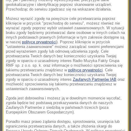
my, jak i partnerzy możemy wykorzystywać precyzyjne dane
geolokalizacyjne i identyfikację poprzez skanowanie urządzeń.
Przechodząc do serwisu zgadzasz się na wskazane działania.
Możesz wyrazić zgodę na powyższe cele przetwarzania poprzez
kliknięcie w przycisk "przechodzę do serwisu", możesz również nie
wyrażać zgody poprzez wybór ustawień zaawansowanych. W sytuacji
braku zgody będziemy przetwarzać dane osobowe w innych celach na
innych podstawach prawnych (informacje w tym zakresie dostępne są
w naszej
polityce prywatności
). Poprzez kliknięcie w przycisk
"ustawienia zaawansowane" możesz zarządzać swoimi preferencjami
przed wyrażeniem zgody lub odmową udzielenia zgody. Cele
przetwarzania Twoich danych bez konieczności uzyskania Twojej
zgody w oparciu o uzasadniony interes Radio Muzyka Fakty Grupa
RMF sp. z o.o. sp. k. oraz informacje o możliwości sprzeciwienia się
takiemu przetwarzaniu znajdziesz w
polityce prywatności
. Cele
przetwarzania Twoich danych bez konieczności uzyskania Twojej
zgody w oparciu o uzasadniony interes
Zaufanych Partnerów IAB
oraz
możliwość sprzeciwienia się takiemu przetwarzaniu znajdziesz w
ustawieniach zaawansowanych.
Zgoda jest dobrowolna i możesz ją w dowolnym momencie wycofać,
zgoda będzie też podstawą przekazywania danych do naszych
Zaufanych Partnerów z siedzibą w państwach trzecich (poza
Europejskim Obszarem Gospodarczym).
Ponadto masz prawo żądania dostępu, sprostowania, usunięcia lub
ograniczenia przetwarzania danych, a także złożenia skargi do