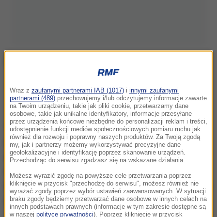
Najnowsze informacje z kraju i ze świata
Wraz z
zaufanymi partnerami IAB (1017)
i
innymi zaufanymi
partnerami (489)
przechowujemy i/lub odczytujemy informacje zawarte
znajdziesz na
RMF24.pl
. Bądź na bieżąco.
na Twoim urządzeniu, takie jak pliki cookie, przetwarzamy dane
osobowe, takie jak unikalne identyfikatory, informacje przesyłane
przez urządzenia końcowe niezbędne do personalizacji reklam i treści,
"Siły Powietrzne Ukrainy, wykorzystując pociski
udostępnienie funkcji mediów społecznościowych pomiaru ruchu jak
również dla rozwoju i poprawny naszych produktów. Za Twoją zgodą
manewrujące Storm Shadow, zniszczyły kompleksy
my, jak i partnerzy możemy wykorzystywać precyzyjne dane
geolokalizacyjne i identyfikację poprzez skanowanie urządzeń.
sprzętowo-programowe środków automatyzacji
Przechodząc do serwisu zgadzasz się na wskazane działania.
rozpoznania Sił Powietrznych Rosji w rejonach
Możesz wyrazić zgodę na powyższe cele przetwarzania poprzez
kliknięcie w przycisk "przechodzę do serwisu", możesz również nie
Woroneża, Taganrogu oraz Sewastopola" - przekazał
wyrażać zgody poprzez wybór ustawień zaawansowanych. W sytuacji
ukraiński Sztab Generalny.
braku zgody będziemy przetwarzać dane osobowe w innych celach na
innych podstawach prawnych (informacje w tym zakresie dostępne są
w naszej
polityce prywatności
). Poprzez kliknięcie w przycisk