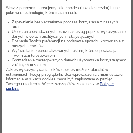
Wraz z partnerami stosujemy pliki cookies (tzw. ciasteczka) i inne
pokrewne technologie, które mają na celu:
Dzisiejszy komunikat opublikowano zaledwie
Zapewnienie bezpieczeństwa podczas korzystania z naszych
stron
kilkadziesiąt godzin po innym ukraińskim ataku
Ulepszenie świadczonych przez nas usług poprzez wykorzystanie
przeprowadzonym przy użyciu Storm Shadow.
danych w celach analitycznych i statystycznych
Poznanie Twoich preferencji na podstawie sposobu korzystania z
Wówczas celem był rosyjski punkt dowodzenia w
naszych serwisów
Wyświetlanie spersonalizowanych reklam, które odpowiadają
okupowanej części obwodu ługańskiego.
Twoim zainteresowaniom
Gromadzenie zagregowanych danych użytkownika korzystającego
z różnych urządzeń
Nowa dostawa dla Kijowa?
Zakres wykorzystywania plików cookies możesz określić w
ustawieniach Twojej przeglądarki. Bez wprowadzenia zmian ustawień,
informacje w plikach cookies mogą być zapisywane w pamięci
Twojego urządzenia. Więcej szczegółów znajdziesz w
Polityce
Seria uderzeń z wykorzystaniem pocisków Storm
cookies
.
Shadow może sugerować, że
Ukraina otrzymała w
ostatnim czasie nową transzę tej cennej broni
.
Ostatnie doniesienia o użyciu tych rakiet pojawiły się
na początku marca.