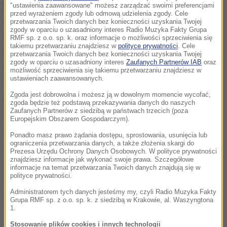
Pociski uderzyły jednocześnie w trzy różne cele. To
"ustawienia zaawansowane" możesz zarządzać swoimi preferencjami
przed wyrażeniem zgody lub odmową udzielenia zgody. Cele
o tyle znaczące, że w ostatnich miesiącach
przetwarzania Twoich danych bez konieczności uzyskania Twojej
zgody w oparciu o uzasadniony interes Radio Muzyka Fakty Grupa
informacje o wykorzystaniu zachodnich pocisków
RMF sp. z o.o. sp. k. oraz informacje o możliwości sprzeciwienia się
takiemu przetwarzaniu znajdziesz w
polityce prywatności
. Cele
dalekiego zasięgu przez Ukrainę pojawiały się
przetwarzania Twoich danych bez konieczności uzyskania Twojej
zgody w oparciu o uzasadniony interes
Zaufanych Partnerów IAB
oraz
stosunkowo rzadko.
możliwość sprzeciwienia się takiemu przetwarzaniu znajdziesz w
ustawieniach zaawansowanych.
Zgoda jest dobrowolna i możesz ją w dowolnym momencie wycofać,
Dalsza część artykułu pod materiałem video:
zgoda będzie też podstawą przekazywania danych do naszych
Zaufanych Partnerów z siedzibą w państwach trzecich (poza
Europejskim Obszarem Gospodarczym).
Ponadto masz prawo żądania dostępu, sprostowania, usunięcia lub
ograniczenia przetwarzania danych, a także złożenia skargi do
Prezesa Urzędu Ochrony Danych Osobowych. W polityce prywatności
znajdziesz informacje jak wykonać swoje prawa. Szczegółowe
informacje na temat przetwarzania Twoich danych znajdują się w
polityce prywatności.
Administratorem tych danych jesteśmy my, czyli Radio Muzyka Fakty
Grupa RMF sp. z o.o. sp. k. z siedzibą w Krakowie, al. Waszyngtona
1.
Stosowanie plików cookies i innych technologii