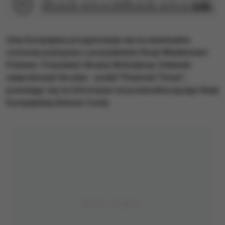
2:50
Unia Europejska przygotowuje się na ewentualne
rozmowy pokojowe z prezydentem Rosji Władimirem
Putinem. Prezydent Ukrainy Wołodymyr Zełenski
zaaprobował ten plan - podał "Financial Times",
powołując się na informacje od przewodniczącego Rady
Europejskiej Antonio Costy.