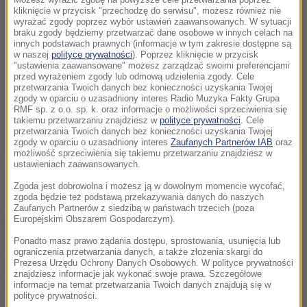
Możesz wyrazić zgodę na powyższe cele przetwarzania poprzez
kliknięcie w przycisk "przechodzę do serwisu", możesz również nie
wyrażać zgody poprzez wybór ustawień zaawansowanych. W sytuacji
braku zgody będziemy przetwarzać dane osobowe w innych celach na
innych podstawach prawnych (informacje w tym zakresie dostępne są
w naszej
polityce prywatności
). Poprzez kliknięcie w przycisk
"ustawienia zaawansowane" możesz zarządzać swoimi preferencjami
przed wyrażeniem zgody lub odmową udzielenia zgody. Cele
przetwarzania Twoich danych bez konieczności uzyskania Twojej
zgody w oparciu o uzasadniony interes Radio Muzyka Fakty Grupa
RMF sp. z o.o. sp. k. oraz informacje o możliwości sprzeciwienia się
takiemu przetwarzaniu znajdziesz w
polityce prywatności
. Cele
przetwarzania Twoich danych bez konieczności uzyskania Twojej
zgody w oparciu o uzasadniony interes
Zaufanych Partnerów IAB
oraz
możliwość sprzeciwienia się takiemu przetwarzaniu znajdziesz w
ustawieniach zaawansowanych.
Przywódcy krajów unijnych rozważają podjęcie
Zgoda jest dobrowolna i możesz ją w dowolnym momencie wycofać,
zgoda będzie też podstawą przekazywania danych do naszych
negocjacji pokojowych z Putinem, ponieważ
Zaufanych Partnerów z siedzibą w państwach trzecich (poza
Europejskim Obszarem Gospodarczym).
państwa Wspólnoty są coraz bardziej sfrustrowane
rozmowami, jakie w tej sprawie prowadzi
Ponadto masz prawo żądania dostępu, sprostowania, usunięcia lub
ograniczenia przetwarzania danych, a także złożenia skargi do
administracja prezydenta USA Donalda Trumpa -
Prezesa Urzędu Ochrony Danych Osobowych. W polityce prywatności
znajdziesz informacje jak wykonać swoje prawa. Szczegółowe
wyjaśnia brytyjski dziennik.
informacje na temat przetwarzania Twoich danych znajdują się w
polityce prywatności.