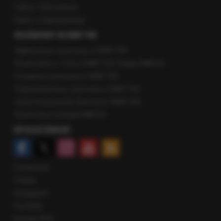
Fakty z Wrocławia
Fakty z Zakopanego
ROZMOWY W RMF FM
Najnowsze rozmowy w RMF FM
Rozmowa o 7:00 w RMF FM i Radiu RMF24
Poranna rozmowa w RMF FM
Popołudniowa rozmowa w RMF FM
Gość Krzysztofa Ziemca w RMF FM
Rozmowy w Radiu RMF24
SPOŁECZNOŚĆ
Facebook
Twitter
Instagram
YouTube
Kanały RSS