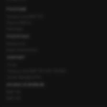
POLECANE
Gorąca Linia RMF FM
Staż w RMF24
Patronaty
POZOSTAŁE
Newsroom
Radio internetowe
KONTAKT
O nas
Gorąca Linia RMF FM: 600 700 800
email: fakty@rmf.fm
APLIKACJE MOBILNE
RMF FM
RMF ON