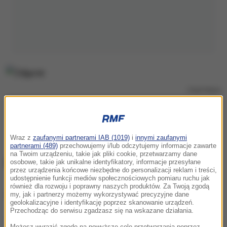
/
East News
Najnowsze informacje z kraju i ze świata
znajdziesz na
RMF24.pl
. Bądź na bieżąco.
Wraz z
zaufanymi partnerami IAB (1019)
i
innymi zaufanymi
partnerami (489)
przechowujemy i/lub odczytujemy informacje zawarte
na Twoim urządzeniu, takie jak pliki cookie, przetwarzamy dane
Plan ma poparcie Kijowa
osobowe, takie jak unikalne identyfikatory, informacje przesyłane
przez urządzenia końcowe niezbędne do personalizacji reklam i treści,
udostępnienie funkcji mediów społecznościowych pomiaru ruchu jak
również dla rozwoju i poprawny naszych produktów. Za Twoją zgodą
Dalsza część artykułu pod materiałem video:
my, jak i partnerzy możemy wykorzystywać precyzyjne dane
geolokalizacyjne i identyfikację poprzez skanowanie urządzeń.
Przechodząc do serwisu zgadzasz się na wskazane działania.