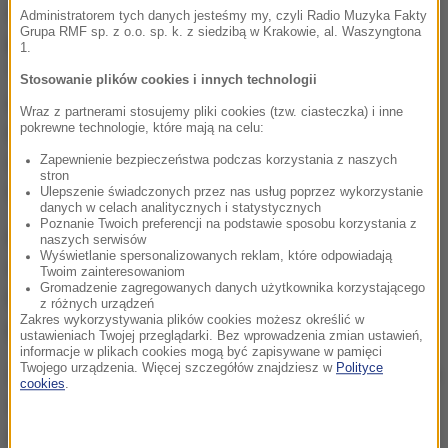
Antonio Costa powiadomił, że
konsultuje się z
Administratorem tych danych jesteśmy my, czyli Radio Muzyka Fakty
Grupa RMF sp. z o.o. sp. k. z siedzibą w Krakowie, al. Waszyngtona
przywódcami krajów unijnych w poszukiwaniu
1.
"najlepszej metody, by zorganizować się i
Stosowanie plików cookies i innych technologii
zorientować, co w praktyce jest potrzebne, aby
Wraz z partnerami stosujemy pliki cookies (tzw. ciasteczka) i inne
pokrewne technologie, które mają na celu:
rozmawiać z Rosją
, kiedy przyjdzie na to właściwy
czas". Zapewnił też, że plan popiera prezydent
Zapewnienie bezpieczeństwa podczas korzystania z naszych
stron
Ukrainy Wołodymyr Zełenski.
Ulepszenie świadczonych przez nas usług poprzez wykorzystanie
danych w celach analitycznych i statystycznych
Poznanie Twoich preferencji na podstawie sposobu korzystania z
Podczas szczytu UE, który odbył się w kwietniu na
naszych serwisów
Wyświetlanie spersonalizowanych reklam, które odpowiadają
Cyprze, prezydent Zełenski "zachęcił nas, abyśmy
Twoim zainteresowaniom
Gromadzenie zagregowanych danych użytkownika korzystającego
byli przygotowani, by w konstruktywny sposób
z różnych urządzeń
Zakres wykorzystywania plików cookies możesz określić w
przyłączyć się do negocjacji" - dodał Costa.
ustawieniach Twojej przeglądarki. Bez wprowadzenia zmian ustawień,
informacje w plikach cookies mogą być zapisywane w pamięci
Twojego urządzenia. Więcej szczegółów znajdziesz w
Polityce
Zastrzegł jednak, że "nikt nie zaobserwował żadnych
cookies
.
sygnałów z Rosji" świadczących o tym, że skłonna
jest podjąć "poważne negocjacje".