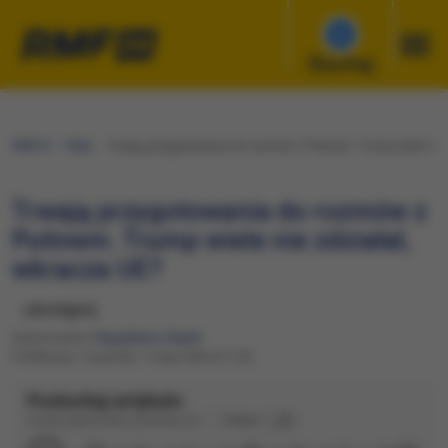
Słuchaj
RMF24
Fakty
Trwają przygotowania do rozmów z Putinem. Trump wiele nie 
Trwają przygotowania do rozmów z
Putinem. Trump wiele nie zdziałał,
wkracza UE?
udostępnij
Opracowanie:
Magdalena Olejnik
Publikacja: Czwartek, 7 maja 2026 (21:23)
Posłuchaj artykułu
Dźwięk wygenerowany automatycznie
Podkład