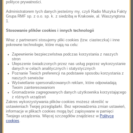
zorganizować propagandowe uroczystości, a
polityce prywatności.
jednocześnie przeprowadzać ataki rakietowe i
Administratorem tych danych jesteśmy my, czyli Radio Muzyka Fakty
Grupa RMF sp. z o.o. sp. k. z siedzibą w Krakowie, al. Waszyngtona
dronowe przez wszystkie poprzedzające dni. Rosja
1.
może każdego dnia przerwać ogień, co położy kres
Stosowanie plików cookies i innych technologii
wojnie i naszym działaniom.
Potrzebujemy pokoju,
Wraz z partnerami stosujemy pliki cookies (tzw. ciasteczka) i inne
pokrewne technologie, które mają na celu:
a to wymaga podjęcia konkretnych kroków.
Zapewnienie bezpieczeństwa podczas korzystania z naszych
Ukraina będzie reagować w ten sam sposób
" -
stron
Ulepszenie świadczonych przez nas usług poprzez wykorzystanie
napisał Wołodymyr Zełenski w komunikatorze
danych w celach analitycznych i statystycznych
Telegram.
Poznanie Twoich preferencji na podstawie sposobu korzystania z
naszych serwisów
Wyświetlanie spersonalizowanych reklam, które odpowiadają
W poniedziałek Reuters podał za rosyjskimi
Twoim zainteresowaniom
Gromadzenie zagregowanych danych użytkownika korzystającego
mediami, że przywódca Rosji
Władimir Putin
z różnych urządzeń
Zakres wykorzystywania plików cookies możesz określić w
zdecydował o wprowadzeniu dwudniowego
ustawieniach Twojej przeglądarki. Bez wprowadzenia zmian ustawień,
informacje w plikach cookies mogą być zapisywane w pamięci
zawieszenia broni w wojnie z Ukrainą,
Twojego urządzenia. Więcej szczegółów znajdziesz w
Polityce
cookies
.
obowiązującego 8 i 9 maja
.