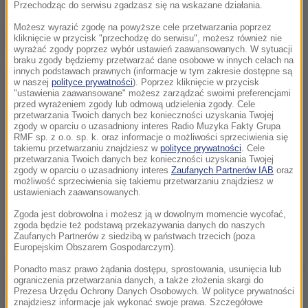
Przechodząc do serwisu zgadzasz się na wskazane działania.
Możesz wyrazić zgodę na powyższe cele przetwarzania poprzez
Dalsza część artykułu pod materiałem video:
kliknięcie w przycisk "przechodzę do serwisu", możesz również nie
wyrażać zgody poprzez wybór ustawień zaawansowanych. W sytuacji
braku zgody będziemy przetwarzać dane osobowe w innych celach na
innych podstawach prawnych (informacje w tym zakresie dostępne są
w naszej
polityce prywatności
). Poprzez kliknięcie w przycisk
"ustawienia zaawansowane" możesz zarządzać swoimi preferencjami
przed wyrażeniem zgody lub odmową udzielenia zgody. Cele
przetwarzania Twoich danych bez konieczności uzyskania Twojej
zgody w oparciu o uzasadniony interes Radio Muzyka Fakty Grupa
RMF sp. z o.o. sp. k. oraz informacje o możliwości sprzeciwienia się
takiemu przetwarzaniu znajdziesz w
polityce prywatności
. Cele
przetwarzania Twoich danych bez konieczności uzyskania Twojej
zgody w oparciu o uzasadniony interes
Zaufanych Partnerów IAB
oraz
możliwość sprzeciwienia się takiemu przetwarzaniu znajdziesz w
ustawieniach zaawansowanych.
Zgoda jest dobrowolna i możesz ją w dowolnym momencie wycofać,
zgoda będzie też podstawą przekazywania danych do naszych
Zaufanych Partnerów z siedzibą w państwach trzecich (poza
Europejskim Obszarem Gospodarczym).
Podczas mojej ostatniej wizyty w Ukrainie zapytałem,
Ponadto masz prawo żądania dostępu, sprostowania, usunięcia lub
ograniczenia przetwarzania danych, a także złożenia skargi do
czy moglibyśmy przyjechać na kilka kursów w celu
Prezesa Urzędu Ochrony Danych Osobowych. W polityce prywatności
znajdziesz informacje jak wykonać swoje prawa. Szczegółowe
nauki z pierwszej ręki, teraz taka możliwość się