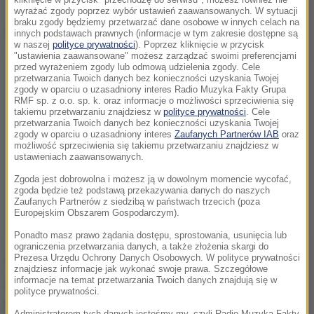
wyrażać zgody poprzez wybór ustawień zaawansowanych. W sytuacji
braku zgody będziemy przetwarzać dane osobowe w innych celach na
Dalsza część artykułu pod materiałem video:
innych podstawach prawnych (informacje w tym zakresie dostępne są
w naszej
polityce prywatności
). Poprzez kliknięcie w przycisk
"ustawienia zaawansowane" możesz zarządzać swoimi preferencjami
przed wyrażeniem zgody lub odmową udzielenia zgody. Cele
przetwarzania Twoich danych bez konieczności uzyskania Twojej
zgody w oparciu o uzasadniony interes Radio Muzyka Fakty Grupa
RMF sp. z o.o. sp. k. oraz informacje o możliwości sprzeciwienia się
takiemu przetwarzaniu znajdziesz w
polityce prywatności
. Cele
przetwarzania Twoich danych bez konieczności uzyskania Twojej
zgody w oparciu o uzasadniony interes
Zaufanych Partnerów IAB
oraz
możliwość sprzeciwienia się takiemu przetwarzaniu znajdziesz w
ustawieniach zaawansowanych.
Zgoda jest dobrowolna i możesz ją w dowolnym momencie wycofać,
zgoda będzie też podstawą przekazywania danych do naszych
Zaufanych Partnerów z siedzibą w państwach trzecich (poza
Europejskim Obszarem Gospodarczym).
Ponadto masz prawo żądania dostępu, sprostowania, usunięcia lub
ograniczenia przetwarzania danych, a także złożenia skargi do
Prezesa Urzędu Ochrony Danych Osobowych. W polityce prywatności
"Niestety,
obaj lotnicy zginęli
. Składamy szczere
znajdziesz informacje jak wykonać swoje prawa. Szczegółowe
informacje na temat przetwarzania Twoich danych znajdują się w
wyrazy współczucia rodzinom majora Bohdana
polityce prywatności.
Hryhorowycza Zaharulki oraz starszego porucznika
Administratorem tych danych jesteśmy my, czyli Radio Muzyka Fakty