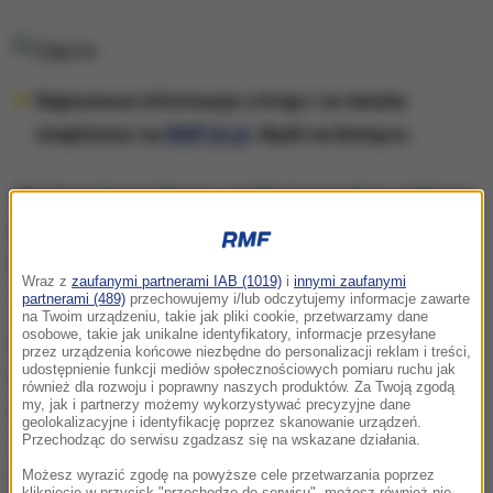
Najnowsze informacje z kraju i ze świata
znajdziesz na
RMF24.pl
. Bądź na bieżąco.
Siły Powietrzne Ukrainy wydały komunikat, w którym
poinformowały, że do zdarzenia doszło około
godziny 19:00 czasu lokalnego w obwodzie
Wraz z
zaufanymi partnerami IAB (1019)
i
innymi zaufanymi
chmielnickim na zachodzie Ukrainy.
partnerami (489)
przechowujemy i/lub odczytujemy informacje zawarte
na Twoim urządzeniu, takie jak pliki cookie, przetwarzamy dane
osobowe, takie jak unikalne identyfikatory, informacje przesyłane
Rozbił się tam
bombowiec frontowy Su-24M
z 7.
przez urządzenia końcowe niezbędne do personalizacji reklam i treści,
udostępnienie funkcji mediów społecznościowych pomiaru ruchu jak
Brygady Lotnictwa Taktycznego im. Petra Franki Sił
również dla rozwoju i poprawny naszych produktów. Za Twoją zgodą
my, jak i partnerzy możemy wykorzystywać precyzyjne dane
Powietrznych Sił Zbrojnych Ukrainy. "Załoga Su-24M
geolokalizacyjne i identyfikację poprzez skanowanie urządzeń.
Przechodząc do serwisu zgadzasz się na wskazane działania.
- pilot i nawigator - wykonywała zadania w obwodzie
chmielnickim" - wskazano.
Możesz wyrazić zgodę na powyższe cele przetwarzania poprzez
kliknięcie w przycisk "przechodzę do serwisu", możesz również nie