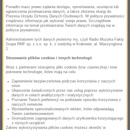
Bałtyckiej w obwodzie kaliningradzkim. Statek
Ponadto masz prawo żądania dostępu, sprostowania, usunięcia lub
dopłynął w rejon późniejszych eksplozji wieczorem
ograniczenia przetwarzania danych, a także złożenia skargi do
Prezesa Urzędu Ochrony Danych Osobowych. W polityce prywatności
21 września, czyli na pięć dni przed pierwszą
znajdziesz informacje jak wykonać swoje prawa. Szczegółowe
informacje na temat przetwarzania Twoich danych znajdują się w
detonacją. "Jest to jednostka służąca m.in. wsparciu
polityce prywatności.
służb ratowniczych w operacjach podwodnych.
Administratorem tych danych jesteśmy my, czyli Radio Muzyka Fakty
Posiada dźwig o znacznej sile podnoszenia" -
Grupa RMF sp. z o.o. sp. k. z siedzibą w Krakowie, al. Waszyngtona
1.
potwierdza cytowany w materiale ekspert
Stosowanie plików cookies i innych technologii
wojskowości z Uniwersytetu w Kopenhadze Jens
Wraz z partnerami stosujemy pliki cookies (tzw. ciasteczka) i inne
Wenzel Kristoffersen.
pokrewne technologie, które mają na celu:
Zapewnienie bezpieczeństwa podczas korzystania z naszych
stron
Dalsza część artykułu pod materiałem video:
Ulepszenie świadczonych przez nas usług poprzez wykorzystanie
danych w celach analitycznych i statystycznych
Poznanie Twoich preferencji na podstawie sposobu korzystania z
naszych serwisów
Wyświetlanie spersonalizowanych reklam, które odpowiadają
Twoim zainteresowaniom
Gromadzenie zagregowanych danych użytkownika korzystającego
z różnych urządzeń
Zakres wykorzystywania plików cookies możesz określić w