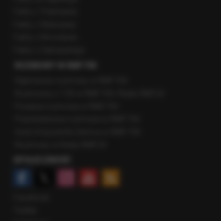
Fakty z Trójmiasta
Fakty z Warszawy
Fakty z Wrocławia
Fakty z Zakopanego
ROZMOWY W RMF FM
Najnowsze rozmowy w RMF FM
Rozmowa o 7:00 w RMF FM i Radiu RMF24
Poranna rozmowa w RMF FM
Popołudniowa rozmowa w RMF FM
Gość Krzysztofa Ziemca w RMF FM
Rozmowy w Radiu RMF24
SPOŁECZNOŚĆ
Facebook
Twitter