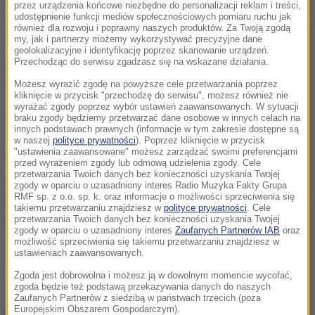
przez urządzenia końcowe niezbędne do personalizacji reklam i treści,
udostępnienie funkcji mediów społecznościowych pomiaru ruchu jak
rosyjskiej marynarki wojennej w Bałtijsku 6 czerwca
również dla rozwoju i poprawny naszych produktów. Za Twoją zgodą
2022 roku, a następnie 7 czerwca dotarł w miejsce
my, jak i partnerzy możemy wykorzystywać precyzyjne dane
geolokalizacyjne i identyfikację poprzez skanowanie urządzeń.
późniejszych wybuchów na północny wschód od
Przechodząc do serwisu zgadzasz się na wskazane działania.
Bornholmu.
Możesz wyrazić zgodę na powyższe cele przetwarzania poprzez
kliknięcie w przycisk "przechodzę do serwisu", możesz również nie
wyrażać zgody poprzez wybór ustawień zaawansowanych. W sytuacji
Drugim rosyjskim okrętem wojennym
braku zgody będziemy przetwarzać dane osobowe w innych celach na
innych podstawach prawnych (informacje w tym zakresie dostępne są
zlokalizowanym 14 czerwca na tym obszarze jest
w naszej
polityce prywatności
). Poprzez kliknięcie w przycisk
"ustawienia zaawansowane" możesz zarządzać swoimi preferencjami
86-metrowy
Sibiriakow
, który stacjonuje w
przed wyrażeniem zgody lub odmową udzielenia zgody. Cele
przetwarzania Twoich danych bez konieczności uzyskania Twojej
Łomonosowie koło Petersburga.
"Statek przebywał
zgody w oparciu o uzasadniony interes Radio Muzyka Fakty Grupa
RMF sp. z o.o. sp. k. oraz informacje o możliwości sprzeciwienia się
nad gazociągami w rejonie miejsc sabotażu prawie
takiemu przetwarzaniu znajdziesz w
polityce prywatności
. Cele
dobę, operował z małą prędkością"
- zaznaczają
przetwarzania Twoich danych bez konieczności uzyskania Twojej
zgody w oparciu o uzasadniony interes
Zaufanych Partnerów IAB
oraz
twórcy reportażu.
możliwość sprzeciwienia się takiemu przetwarzaniu znajdziesz w
ustawieniach zaawansowanych.
Trzecią rozpoznaną jednostką jest
SB-123
- 49-
Zgoda jest dobrowolna i możesz ją w dowolnym momencie wycofać,
zgoda będzie też podstawą przekazywania danych do naszych
metrowy holownik należący do rosyjskiej Floty
Zaufanych Partnerów z siedzibą w państwach trzecich (poza
Europejskim Obszarem Gospodarczym).