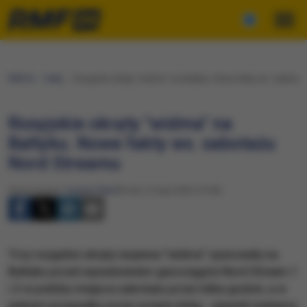
RMF24
Fakty
Rosyjskie okręty "widma" na Bałtyku. Nowe fakty ws. sabotaż
Rosyjskie okręty "widma" na
Bałtyku. Nowe fakty ws. sabotażu
Nord Streamu
Opracowanie:
Cezary Faber
Środa, 3 maja 2023 (14:46)
​Trzy rosyjskie okręty wojenne "widma" operowały na
Bałtyku przed wysadzeniem gazociągów Nord Stream 1
i 2 w pobliżu miejsca sabotażu przez kilka godzin, a w
jednym przypadku przez prawie dobę - ujawnili nadawcy