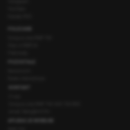
Instagram
YouTube
Kanały RSS
POLECANE
Gorąca Linia RMF FM
Staż w RMF24
Patronaty
POZOSTAŁE
Newsroom
Radio internetowe
KONTAKT
O nas
Gorąca Linia RMF FM: 600 700 800
email: fakty@rmf.fm
APLIKACJE MOBILNE
RMF FM