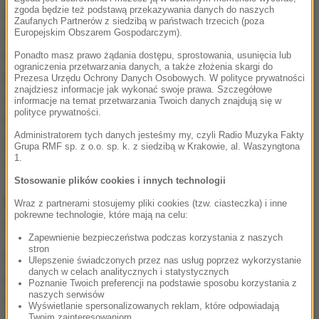
zgoda będzie też podstawą przekazywania danych do naszych
się operowanie polskiego i sojuszniczego
Zaufanych Partnerów z siedzibą w państwach trzecich (poza
Europejskim Obszarem Gospodarczym).
lotnictwa w polskiej przestrzeni powietrznej
(...).
Podjęte kroki mają na celu zapewnienie
Ponadto masz prawo żądania dostępu, sprostowania, usunięcia lub
ograniczenia przetwarzania danych, a także złożenia skargi do
bezpieczeństwa na terenach graniczących z
Prezesa Urzędu Ochrony Danych Osobowych. W polityce prywatności
znajdziesz informacje jak wykonać swoje prawa. Szczegółowe
zagrożonymi obszarami. Dowództwo Operacyjne
informacje na temat przetwarzania Twoich danych znajdują się w
polityce prywatności.
RSZ monitoruje bieżącą sytuację, a podległe siły i
Administratorem tych danych jesteśmy my, czyli Radio Muzyka Fakty
środki pozostają w pełnej gotowości do
Grupa RMF sp. z o.o. sp. k. z siedzibą w Krakowie, al. Waszyngtona
1.
natychmiastowej reakcji" - dodano w komunikacie.
Stosowanie plików cookies i innych technologii
Rosja uderzyła dronami i rakietami
Wraz z partnerami stosujemy pliki cookies (tzw. ciasteczka) i inne
pokrewne technologie, które mają na celu:
w Kijów i Charków
Zapewnienie bezpieczeństwa podczas korzystania z naszych
stron
Co najmniej 9 osób zginęło, a ponad 80 zostały
Ulepszenie świadczonych przez nas usług poprzez wykorzystanie
danych w celach analitycznych i statystycznych
rannych
w rosyjskich atakach na Kijów w nocy ze
Poznanie Twoich preferencji na podstawie sposobu korzystania z
naszych serwisów
środy na czwartek - poinformowały ukraińskie
Wyświetlanie spersonalizowanych reklam, które odpowiadają
Twoim zainteresowaniom