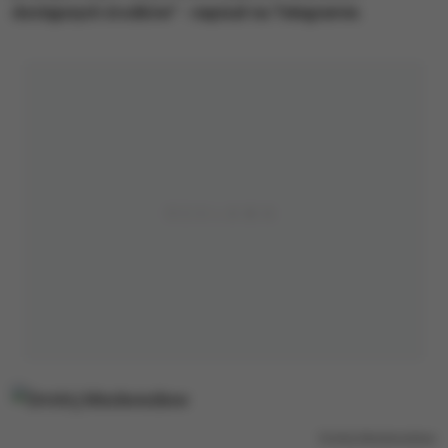
dostępnych środków” - napisał na Telegramie.
Dmitrij Miedwiediew