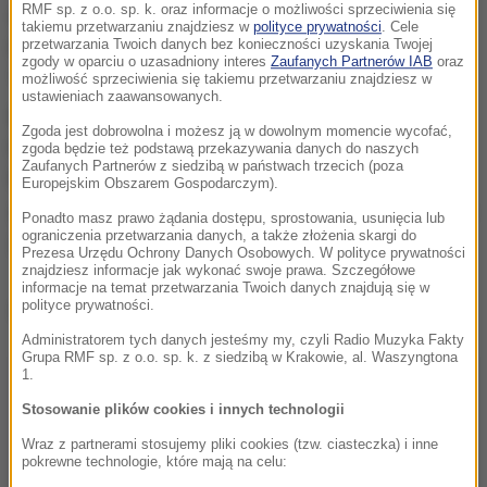
RMF sp. z o.o. sp. k. oraz informacje o możliwości sprzeciwienia się
atomowej w Ukrainie, to USA mogą np. "zniszczyć
takiemu przetwarzaniu znajdziesz w
polityce prywatności
. Cele
Flotę Czarnomorską lub ukraińskie bazy na Krymie".
przetwarzania Twoich danych bez konieczności uzyskania Twojej
zgody w oparciu o uzasadniony interes
Zaufanych Partnerów IAB
oraz
"
Dlatego też różni idioci w stanie spoczynku z
możliwość sprzeciwienia się takiemu przetwarzaniu znajdziesz w
ustawieniach zaawansowanych.
generalskimi paskami nie muszą nas straszyć
Zgoda jest dobrowolna i możesz ją w dowolnym momencie wycofać,
rozmową o uderzeniu NATO na Krym
. Broń
zgoda będzie też podstawą przekazywania danych do naszych
Zaufanych Partnerów z siedzibą w państwach trzecich (poza
hipersoniczna gwarantuje, że będzie w stanie
Europejskim Obszarem Gospodarczym).
znacznie szybciej osiągnąć cele w Europie i Stanach
Ponadto masz prawo żądania dostępu, sprostowania, usunięcia lub
ograniczenia przetwarzania danych, a także złożenia skargi do
Zjednoczonych" - podkreślił.
Prezesa Urzędu Ochrony Danych Osobowych. W polityce prywatności
znajdziesz informacje jak wykonać swoje prawa. Szczegółowe
informacje na temat przetwarzania Twoich danych znajdują się w
Dalsza część artykułu pod materiałem video:
polityce prywatności.
Administratorem tych danych jesteśmy my, czyli Radio Muzyka Fakty
Grupa RMF sp. z o.o. sp. k. z siedzibą w Krakowie, al. Waszyngtona
1.
Stosowanie plików cookies i innych technologii
Wraz z partnerami stosujemy pliki cookies (tzw. ciasteczka) i inne
pokrewne technologie, które mają na celu: