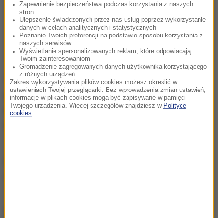
Zapewnienie bezpieczeństwa podczas korzystania z naszych
stron
Ulepszenie świadczonych przez nas usług poprzez wykorzystanie
danych w celach analitycznych i statystycznych
Poznanie Twoich preferencji na podstawie sposobu korzystania z
naszych serwisów
Wyświetlanie spersonalizowanych reklam, które odpowiadają
Twoim zainteresowaniom
Gromadzenie zagregowanych danych użytkownika korzystającego
z różnych urządzeń
"Ogólnie rzecz biorąc zachodni establishment i
Zakres wykorzystywania plików cookies możesz określić w
ustawieniach Twojej przeglądarki. Bez wprowadzenia zmian ustawień,
wszyscy obywatele państw NATO muszą
informacje w plikach cookies mogą być zapisywane w pamięci
Twojego urządzenia. Więcej szczegółów znajdziesz w
Polityce
zrozumieć, że Rosja wybrała własną drogę. Nie ma
cookies
.
odwrotu" - dodał.
Źródło: RMF24
Dmitrij Miedwiediew
Tagi:
chcesz widzieć więcej artykułów od RMF24?
dodaj w