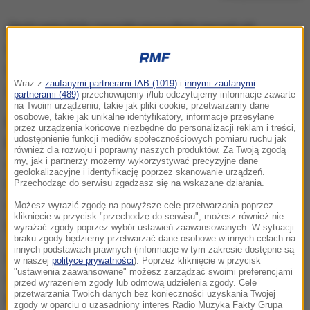
Swój wpis były rosyjski prezydent zaczął od
wczorajszych decyzji Władimira Putina. "Odbędą się
referenda, a republiki Donbasu i inne terytoria
Wraz z
zaufanymi partnerami IAB (1019)
i
innymi zaufanymi
zostaną przyjęte do Rosji" - stwierdził polityk.
partnerami (489)
przechowujemy i/lub odczytujemy informacje zawarte
na Twoim urządzeniu, takie jak pliki cookie, przetwarzamy dane
osobowe, takie jak unikalne identyfikatory, informacje przesyłane
Następnie Miedwiediew dodał, że Rosja będzie
przez urządzenia końcowe niezbędne do personalizacji reklam i treści,
udostępnienie funkcji mediów społecznościowych pomiaru ruchu jak
bronić przyłączonych terytoriów
. "Rosja
również dla rozwoju i poprawny naszych produktów. Za Twoją zgodą
zapowiedziała, że ​do takiej ochrony można użyć nie
my, jak i partnerzy możemy wykorzystywać precyzyjne dane
geolokalizacyjne i identyfikację poprzez skanowanie urządzeń.
tylko zdolności mobilizacyjnych, ale także wszelkiej
Przechodząc do serwisu zgadzasz się na wskazane działania.
rosyjskiej broni, w tym strategicznej broni jądrowej i
Możesz wyrazić zgodę na powyższe cele przetwarzania poprzez
kliknięcie w przycisk "przechodzę do serwisu", możesz również nie
broni opartej na nowych zasadach" - napisał.
wyrażać zgody poprzez wybór ustawień zaawansowanych. W sytuacji
braku zgody będziemy przetwarzać dane osobowe w innych celach na
innych podstawach prawnych (informacje w tym zakresie dostępne są
Dalej Miedwiediew komentuje słowa byłego
w naszej
polityce prywatności
). Poprzez kliknięcie w przycisk
"ustawienia zaawansowane" możesz zarządzać swoimi preferencjami
dowódcy sił USA w Europie, gen. Bena Hodgesa,
przed wyrażeniem zgody lub odmową udzielenia zgody. Cele
przetwarzania Twoich danych bez konieczności uzyskania Twojej
który stwierdził, że jeśli Rosja użyje taktycznej broni
zgody w oparciu o uzasadniony interes Radio Muzyka Fakty Grupa