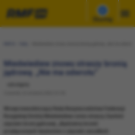
Słuchaj
RMF24
Fakty
Miedwiediew znowu straszy bronią jądrową. „Nie ma odwrotu
Miedwiediew znowu straszy bronią
jądrową. „Nie ma odwrotu”
udostępnij
Czwartek, 22 września 2022 (13:19)
Wiceprzewodniczący Rady Bezpieczeństwa Federacji
Rosyjskiej Dmitrij Miedwiediew znów straszy Zachód
użyciem broni jądrowej. „Będziemy bronić
przyłączonych terytoriów z użyciem wszelkich