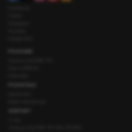
Facebook
Twitter
Instagram
YouTube
Kanały RSS
POLECANE
Gorąca Linia RMF FM
Staż w RMF24
Patronaty
POZOSTAŁE
Newsroom
Radio internetowe
KONTAKT
O nas
Gorąca Linia RMF FM: 600 700 800