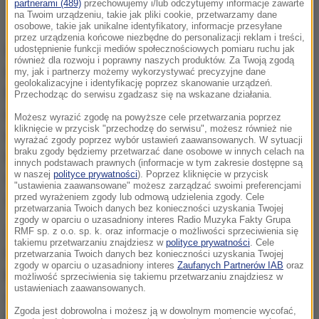
partnerami (489)
przechowujemy i/lub odczytujemy informacje zawarte
znajdziesz na
RMF24.pl
. Bądź na bieżąco.
na Twoim urządzeniu, takie jak pliki cookie, przetwarzamy dane
osobowe, takie jak unikalne identyfikatory, informacje przesyłane
przez urządzenia końcowe niezbędne do personalizacji reklam i treści,
Dokument wskazuje, że
rosyjskie władze
udostępnienie funkcji mediów społecznościowych pomiaru ruchu jak
również dla rozwoju i poprawny naszych produktów. Za Twoją zgodą
wzmocniły ochronę osobistą
Władimira
my, jak i partnerzy możemy wykorzystywać precyzyjne dane
geolokalizacyjne i identyfikację poprzez skanowanie urządzeń.
Putina
oraz uruchomiły rozbudowany system
Przechodząc do serwisu zgadzasz się na wskazane działania.
monitoringu obejmujący domy jego najbliższych
Możesz wyrazić zgodę na powyższe cele przetwarzania poprzez
kliknięcie w przycisk "przechodzę do serwisu", możesz również nie
współpracowników
. To element nowych procedur
wyrażać zgody poprzez wybór ustawień zaawansowanych. W sytuacji
braku zgody będziemy przetwarzać dane osobowe w innych celach na
bezpieczeństwa, wprowadzonych po serii zabójstw
innych podstawach prawnych (informacje w tym zakresie dostępne są
w naszej
polityce prywatności
). Poprzez kliknięcie w przycisk
wysokich rangą rosyjskich wojskowych oraz w
"ustawienia zaawansowane" możesz zarządzać swoimi preferencjami
związku z narastającymi napięciami wewnętrznymi.
przed wyrażeniem zgody lub odmową udzielenia zgody. Cele
przetwarzania Twoich danych bez konieczności uzyskania Twojej
zgody w oparciu o uzasadniony interes Radio Muzyka Fakty Grupa
Z raportu wynika, że
kucharzom, ochroniarzom i
RMF sp. z o.o. sp. k. oraz informacje o możliwości sprzeciwienia się
takiemu przetwarzaniu znajdziesz w
polityce prywatności
. Cele
fotografom współpracującym z Putinem zakazano
przetwarzania Twoich danych bez konieczności uzyskania Twojej
zgody w oparciu o uzasadniony interes
Zaufanych Partnerów IAB
oraz
korzystania z transportu publicznego
. Osoby
możliwość sprzeciwienia się takiemu przetwarzaniu znajdziesz w
ustawieniach zaawansowanych.
odwiedzające Putina muszą przechodzić podwójną
Zgoda jest dobrowolna i możesz ją w dowolnym momencie wycofać,
kontrolę, a członkowie jego najbliższego otoczenia