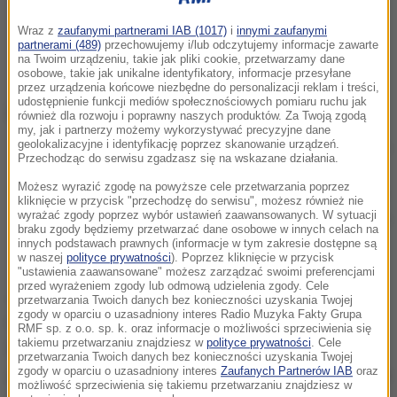
Wraz z
zaufanymi partnerami IAB (1017)
i
innymi zaufanymi
partnerami (489)
przechowujemy i/lub odczytujemy informacje zawarte
na Twoim urządzeniu, takie jak pliki cookie, przetwarzamy dane
osobowe, takie jak unikalne identyfikatory, informacje przesyłane
przez urządzenia końcowe niezbędne do personalizacji reklam i treści,
udostępnienie funkcji mediów społecznościowych pomiaru ruchu jak
również dla rozwoju i poprawny naszych produktów. Za Twoją zgodą
my, jak i partnerzy możemy wykorzystywać precyzyjne dane
geolokalizacyjne i identyfikację poprzez skanowanie urządzeń.
/
East News
Przechodząc do serwisu zgadzasz się na wskazane działania.
Możesz wyrazić zgodę na powyższe cele przetwarzania poprzez
Więcej aktualnych informacji z Polski i ze świata
kliknięcie w przycisk "przechodzę do serwisu", możesz również nie
znajdziesz na stronie głównej
RMF24.pl
. Bądź na
wyrażać zgody poprzez wybór ustawień zaawansowanych. W sytuacji
braku zgody będziemy przetwarzać dane osobowe w innych celach na
bieżąco.
innych podstawach prawnych (informacje w tym zakresie dostępne są
w naszej
polityce prywatności
). Poprzez kliknięcie w przycisk
"ustawienia zaawansowane" możesz zarządzać swoimi preferencjami
przed wyrażeniem zgody lub odmową udzielenia zgody. Cele
Jest poczucie, że coś się dzieje. Taka jest rosyjska
przetwarzania Twoich danych bez konieczności uzyskania Twojej
zgody w oparciu o uzasadniony interes Radio Muzyka Fakty Grupa
tradycja, że zła wojna zawsze prowadzi do zmian. I
RMF sp. z o.o. sp. k. oraz informacje o możliwości sprzeciwienia się
takiemu przetwarzaniu znajdziesz w
polityce prywatności
. Cele
teraz widzimy sytuację, w której bardzo wielu ludzi,
przetwarzania Twoich danych bez konieczności uzyskania Twojej
zarówno w elitach, jak i zwykłych obywateli, zaczyna
zgody w oparciu o uzasadniony interes
Zaufanych Partnerów IAB
oraz
możliwość sprzeciwienia się takiemu przetwarzaniu znajdziesz w