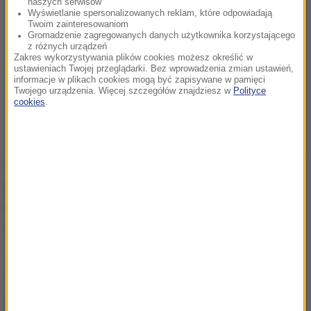
naszych serwisów
Wyświetlanie spersonalizowanych reklam, które odpowiadają
Twoim zainteresowaniom
Gromadzenie zagregowanych danych użytkownika korzystającego
z różnych urządzeń
Zakres wykorzystywania plików cookies możesz określić w
ustawieniach Twojej przeglądarki. Bez wprowadzenia zmian ustawień,
informacje w plikach cookies mogą być zapisywane w pamięci
Twojego urządzenia. Więcej szczegółów znajdziesz w
Polityce
cookies
.
Opozycjonista nie ma wątpliwości, że w elitach
politycznych Rosji dojrzewa przekonanie, iż
aby
uratować reżim, konieczne jest odsunięcie Putina
od władzy
.
Jego zdaniem, proces zmian już się rozpoczął i
może doprowadzić do katastrofalnych następstw
dla obecnej władzy. Kasparow podkreśla, że
rok