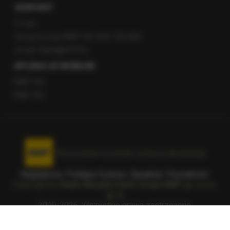
KONTAKT
O nas
Gorąca Linia RMF FM: 600 700 800
email: fakty@rmf.fm
APLIKACJE MOBILNE
RMF FM
RMF ON
Korzystanie z portalu oznacza akceptację
Regulaminu
.
Polityka Cookies
.
SpeakUp
.
Prywatność
.
Copyright by
Radio Muzyka Fakty Grupa RMF sp. z o.o.
sp. k.
2009-2026. Wszystkie prawa zastrzeżone.