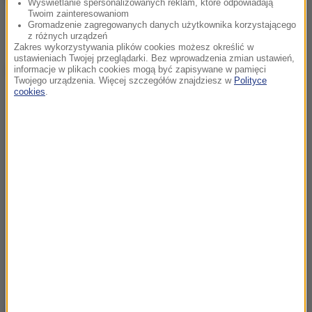
Wyświetlanie spersonalizowanych reklam, które odpowiadają
Twoim zainteresowaniom
Gromadzenie zagregowanych danych użytkownika korzystającego
z różnych urządzeń
Zakres wykorzystywania plików cookies możesz określić w
ustawieniach Twojej przeglądarki. Bez wprowadzenia zmian ustawień,
Dalsza część artykułu pod materiałem video:
informacje w plikach cookies mogą być zapisywane w pamięci
Twojego urządzenia. Więcej szczegółów znajdziesz w
Polityce
cookies
.