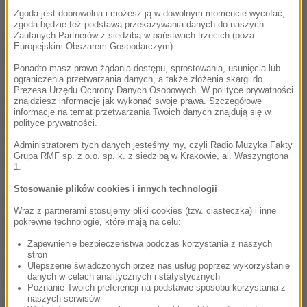
Zgoda jest dobrowolna i możesz ją w dowolnym momencie wycofać,
zgoda będzie też podstawą przekazywania danych do naszych
Ukraina zwróciła się do Belgii o wyjaśnienia w
Zaufanych Partnerów z siedzibą w państwach trzecich (poza
Europejskim Obszarem Gospodarczym).
sprawie wyjazdu.
Ponadto masz prawo żądania dostępu, sprostowania, usunięcia lub
ograniczenia przetwarzania danych, a także złożenia skargi do
Prezesa Urzędu Ochrony Danych Osobowych. W polityce prywatności
Badamy okoliczności wizyty w 2021 roku na
znajdziesz informacje jak wykonać swoje prawa. Szczegółowe
informacje na temat przetwarzania Twoich danych znajdują się w
anektowanym przez Rosję Krymie obecnej szefowej
polityce prywatności.
belgijskiej dyplomacji Hadji Lahbib
- poinformował w
Administratorem tych danych jesteśmy my, czyli Radio Muzyka Fakty
Grupa RMF sp. z o.o. sp. k. z siedzibą w Krakowie, al. Waszyngtona
środę rzecznik MSZ w Kijowie Ołeh Nikołenko.
1.
Stosowanie plików cookies i innych technologii
Polityk, a wtedy dziennikarka i prezenterka
Wraz z partnerami stosujemy pliki cookies (tzw. ciasteczka) i inne
telewizyjna, uczestniczyła w lipcu 2021 roku w
pokrewne technologie, które mają na celu:
festiwalu teatralnym w Sewastopolu. Lahbib
Zapewnienie bezpieczeństwa podczas korzystania z naszych
stron
opublikowała również zdjęcia z pałacu w krymskiej
Ulepszenie świadczonych przez nas usług poprzez wykorzystanie
danych w celach analitycznych i statystycznych
Liwadii oraz domu-muzeum rosyjskiego pisarza
Poznanie Twoich preferencji na podstawie sposobu korzystania z
naszych serwisów
Antona Czechowa w Jałcie.