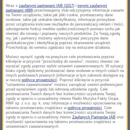
Wraz z
zaufanymi partnerami IAB (1017)
i
innymi zaufanymi
partnerami (489)
przechowujemy i/lub odczytujemy informacje zawarte
na Twoim urządzeniu, takie jak pliki cookie, przetwarzamy dane
Media: Wizytę obecnej szefowej belgijskiej dyplomacji na Krymie opłacili
osobowe, takie jak unikalne identyfikatory, informacje przesyłane
Rosjanie
przez urządzenia końcowe niezbędne do personalizacji reklam i treści,
udostępnienie funkcji mediów społecznościowych pomiaru ruchu jak
również dla rozwoju i poprawny naszych produktów. Za Twoją zgodą
Obecna minister udała się na anektowany przez
my, jak i partnerzy możemy wykorzystywać precyzyjne dane
geolokalizacyjne i identyfikację poprzez skanowanie urządzeń.
Rosję w 2014 r. Krym, by wziąć udział w festiwalu
Przechodząc do serwisu zgadzasz się na wskazane działania.
teatralnym.
Dotarła tam przez Rosję, co jest
Możesz wyrazić zgodę na powyższe cele przetwarzania poprzez
niezgodne z ukraińskim prawem
i sankcjonowane
kliknięcie w przycisk "przechodzę do serwisu", możesz również nie
wyrażać zgody poprzez wybór ustawień zaawansowanych. W sytuacji
zakazem wjazdu na Ukrainę.
braku zgody będziemy przetwarzać dane osobowe w innych celach na
innych podstawach prawnych (informacje w tym zakresie dostępne są
w naszej
polityce prywatności
). Poprzez kliknięcie w przycisk
Za podróż Lahbib zapłacili organizatorzy festiwalu,
"ustawienia zaawansowane" możesz zarządzać swoimi preferencjami
przed wyrażeniem zgody lub odmową udzielenia zgody. Cele
wśród których "ważną rolę" odgrywa jedna z córek
przetwarzania Twoich danych bez konieczności uzyskania Twojej
zgody w oparciu o uzasadniony interes Radio Muzyka Fakty Grupa
Putina - przekazała VRT bez podawania dalszych
RMF sp. z o.o. sp. k. oraz informacje o możliwości sprzeciwienia się
takiemu przetwarzaniu znajdziesz w
polityce prywatności
. Cele
szczegółów. Dodano, że głównym sponsorem
przetwarzania Twoich danych bez konieczności uzyskania Twojej
zgody w oparciu o uzasadniony interes
Zaufanych Partnerów IAB
oraz
festiwalu teatralnego był państwowy koncern
możliwość sprzeciwienia się takiemu przetwarzaniu znajdziesz w
ustawieniach zaawansowanych.
energetyczny Gazprom.