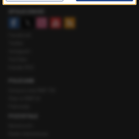
Rozmowy w Radiu RMF24
SPOŁECZNOŚĆ
Facebook
Twitter
Instagram
YouTube
Kanały RSS
POLECANE
Gorąca Linia RMF FM
Staż w RMF24
Patronaty
POZOSTAŁE
Newsroom
Radio internetowe