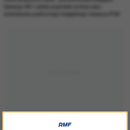
telewizja VRT. Lahbib pojechała na Krym jako
dziennikarka publicznego belgijskiego nadawcy RTBF.