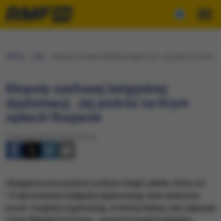
RMF24
Fakty
Kłopoty szefowej belgijskiej dyplomacji. Jej podróż na Krym op
Kłopoty szefowej belgijskiej
dyplomacji. Jej podróż na Krym
opłacili Rosjanie
Czwartek, 28 lipca 2022 (19:12)
Ubiegłoroczna podróż na Krym Hadji Lahbib, która od
15 lipca kieruje belgijską dyplomacją, była opłacona
przez rosyjską organizację, w której ważną rolę odgrywa
córka Władimira Putina - poinformowała belgijska