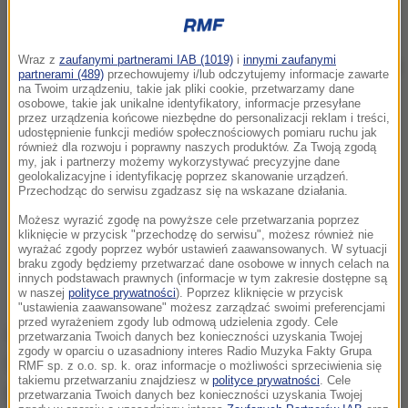
przeznaczane jest na obronę i bezpieczeństwo,
co prowadzi do inflacji, ogranicza wydatki
Wraz z
zaufanymi partnerami IAB (1019)
i
innymi zaufanymi
społeczne i inwestycyjne oraz pogarsza sytuację
partnerami (489)
przechowujemy i/lub odczytujemy informacje zawarte
na Twoim urządzeniu, takie jak pliki cookie, przetwarzamy dane
gospodarczą kraju.
osobowe, takie jak unikalne identyfikatory, informacje przesyłane
przez urządzenia końcowe niezbędne do personalizacji reklam i treści,
Rosyjski budżet wojskowy rośnie, deficyt
udostępnienie funkcji mediów społecznościowych pomiaru ruchu jak
również dla rozwoju i poprawny naszych produktów. Za Twoją zgodą
budżetowy się pogłębia, a prognozy wzrostu
my, jak i partnerzy możemy wykorzystywać precyzyjne dane
geolokalizacyjne i identyfikację poprzez skanowanie urządzeń.
PKB są coraz gorsze, co zmusza rząd do
Przechodząc do serwisu zgadzasz się na wskazane działania.
podnoszenia podatków i cięcia wydatków.
Możesz wyrazić zgodę na powyższe cele przetwarzania poprzez
kliknięcie w przycisk "przechodzę do serwisu", możesz również nie
wyrażać zgody poprzez wybór ustawień zaawansowanych. W sytuacji
Więcej ważnych informacji z Polski i ze świata
braku zgody będziemy przetwarzać dane osobowe w innych celach na
innych podstawach prawnych (informacje w tym zakresie dostępne są
znajdziesz na
stronie głównej RMF24.pl
.
w naszej
polityce prywatności
). Poprzez kliknięcie w przycisk
"ustawienia zaawansowane" możesz zarządzać swoimi preferencjami
przed wyrażeniem zgody lub odmową udzielenia zgody. Cele
Renat Sulejmanow od 2021 roku jest deputowanym
przetwarzania Twoich danych bez konieczności uzyskania Twojej
zgody w oparciu o uzasadniony interes Radio Muzyka Fakty Grupa
Dumy Państwowej, izby niższej rosyjskiego
RMF sp. z o.o. sp. k. oraz informacje o możliwości sprzeciwienia się
takiemu przetwarzaniu znajdziesz w
polityce prywatności
. Cele
parlamentu, do której został wybrany z
przetwarzania Twoich danych bez konieczności uzyskania Twojej