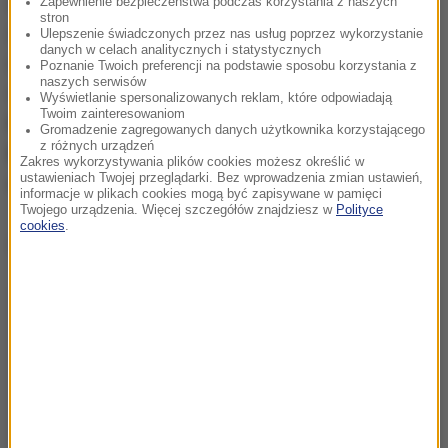
w Kijowie po jednym z nalotów, Budanow podkreślił,
Zapewnienie bezpieczeństwa podczas korzystania z naszych
stron
że jest to rakieta przeciwokrętowa. "W
Ulepszenie świadczonych przez nas usług poprzez wykorzystanie
danych w celach analitycznych i statystycznych
rzeczywistości (Cyrkon) posiada poważne
Poznanie Twoich preferencji na podstawie sposobu korzystania z
naszych serwisów
właściwości taktyczne i techniczne.
Federacja
Wyświetlanie spersonalizowanych reklam, które odpowiadają
Twoim zainteresowaniom
Rosyjska ma nadzieję, że wykorzystując Cyrkony,
Gromadzenie zagregowanych danych użytkownika korzystającego
z różnych urządzeń
będzie w stanie przebić się przez nasz system
Zakres wykorzystywania plików cookies możesz określić w
ustawieniach Twojej przeglądarki. Bez wprowadzenia zmian ustawień,
obrony powietrznej
" - zauważył.
informacje w plikach cookies mogą być zapisywane w pamięci
Twojego urządzenia. Więcej szczegółów znajdziesz w
Polityce
cookies
.
Dalsza część artykułu pod materiałem video: