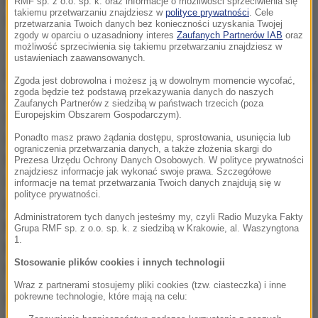
RMF sp. z o.o. sp. k. oraz informacje o możliwości sprzeciwienia się
takiemu przetwarzaniu znajdziesz w
polityce prywatności
. Cele
trafiająca z fabryk na front "jest znacząca".
przetwarzania Twoich danych bez konieczności uzyskania Twojej
zgody w oparciu o uzasadniony interes
Zaufanych Partnerów IAB
oraz
możliwość sprzeciwienia się takiemu przetwarzaniu znajdziesz w
Jednym z rodzajów takiej broni jest rosyjski Kalibr,
ustawieniach zaawansowanych.
który był magazynowy przez ostatnie miesiące i - jak
Zgoda jest dobrowolna i możesz ją w dowolnym momencie wycofać,
zgoda będzie też podstawą przekazywania danych do naszych
zapowiada Budanow - jest w pełni gotowy do użycia.
Zaufanych Partnerów z siedzibą w państwach trzecich (poza
Europejskim Obszarem Gospodarczym).
Szef HUR uważa, że Moskwa zdecydowała się
ostatnio na częstsze używanie rakiet typu Ch-101.
Ponadto masz prawo żądania dostępu, sprostowania, usunięcia lub
ograniczenia przetwarzania danych, a także złożenia skargi do
Rosjanie rotują w ten sposób produkcją,
Prezesa Urzędu Ochrony Danych Osobowych. W polityce prywatności
znajdziesz informacje jak wykonać swoje prawa. Szczegółowe
uzależniając ją od zużycia konkretnego typu
informacje na temat przetwarzania Twoich danych znajdują się w
polityce prywatności.
pocisków na froncie.
"Myślę, że w najbliższej
Administratorem tych danych jesteśmy my, czyli Radio Muzyka Fakty
przyszłości ponownie zobaczymy Kalibry,
Grupa RMF sp. z o.o. sp. k. z siedzibą w Krakowie, al. Waszyngtona
1.
ponieważ liczba Ch-101 znacznie spadła"
-
Stosowanie plików cookies i innych technologii
podkreślił Budanow.
Wraz z partnerami stosujemy pliki cookies (tzw. ciasteczka) i inne
pokrewne technologie, które mają na celu:
Mówiąc o rakiecie Cyrkon, której szczątki znaleziono