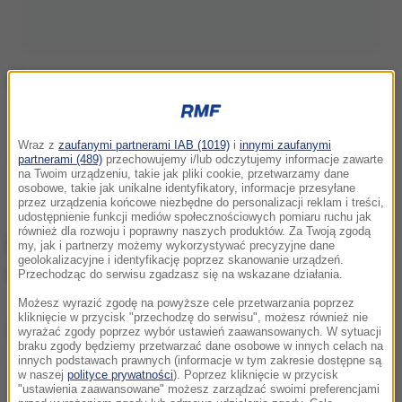
/
East News
Wraz z
zaufanymi partnerami IAB (1019)
i
innymi zaufanymi
Więcej aktualnych informacji sportowych
partnerami (489)
przechowujemy i/lub odczytujemy informacje zawarte
na Twoim urządzeniu, takie jak pliki cookie, przetwarzamy dane
znajdziesz na stronie
głównej
RMF24.pl
.
osobowe, takie jak unikalne identyfikatory, informacje przesyłane
przez urządzenia końcowe niezbędne do personalizacji reklam i treści,
udostępnienie funkcji mediów społecznościowych pomiaru ruchu jak
również dla rozwoju i poprawny naszych produktów. Za Twoją zgodą
Magdalena Fręch wygrywa na korcie
my, jak i partnerzy możemy wykorzystywać precyzyjne dane
geolokalizacyjne i identyfikację poprzez skanowanie urządzeń.
w Meridzie
Przechodząc do serwisu zgadzasz się na wskazane działania.
Możesz wyrazić zgodę na powyższe cele przetwarzania poprzez
kliknięcie w przycisk "przechodzę do serwisu", możesz również nie
Dalsza część artykułu pod materiałem video:
wyrażać zgody poprzez wybór ustawień zaawansowanych. W sytuacji
braku zgody będziemy przetwarzać dane osobowe w innych celach na
innych podstawach prawnych (informacje w tym zakresie dostępne są
w naszej
polityce prywatności
). Poprzez kliknięcie w przycisk
"ustawienia zaawansowane" możesz zarządzać swoimi preferencjami