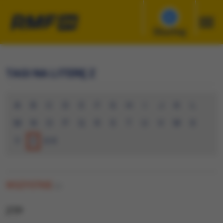
Słuchaj
TAGI NA LITERĘ Z
A
B
C
D
E
F
G
H
I
J
K
L
M
N
O
P
Q
R
S
T
U
V
W
X
Y
Z
0-9
WSZYSTKIE
(0)
ZTP