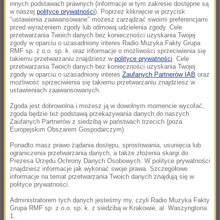
ukryty skutek nadwagi w dzieciństwie
innych podstawach prawnych (informacje w tym zakresie dostępne są
w naszej
polityce prywatności
). Poprzez kliknięcie w przycisk
"ustawienia zaawansowane" możesz zarządzać swoimi preferencjami
11:10
przed wyrażeniem zgody lub odmową udzielenia zgody. Cele
Tysiące żołnierzy na plantacjach „zielonego
przetwarzania Twoich danych bez konieczności uzyskania Twojej
zgody w oparciu o uzasadniony interes Radio Muzyka Fakty Grupa
złota”. Kartele opanowały ten biznes
RMF sp. z o.o. sp. k. oraz informacje o możliwości sprzeciwienia się
takiemu przetwarzaniu znajdziesz w
polityce prywatności
. Cele
przetwarzania Twoich danych bez konieczności uzyskania Twojej
11:07
zgody w oparciu o uzasadniony interes
Zaufanych Partnerów IAB
oraz
5 osób rannych, ponad 100 uszkodzonych
możliwość sprzeciwienia się takiemu przetwarzaniu znajdziesz w
dachów. Strażacy podsumowują działania po
ustawieniach zaawansowanych.
burzach
Zgoda jest dobrowolna i możesz ją w dowolnym momencie wycofać,
zgoda będzie też podstawą przekazywania danych do naszych
Zaufanych Partnerów z siedzibą w państwach trzecich (poza
10:57
Europejskim Obszarem Gospodarczym).
Ekstremalne upały w Europie. W kolejnym
kraju padł rekord temperatury
Ponadto masz prawo żądania dostępu, sprostowania, usunięcia lub
ograniczenia przetwarzania danych, a także złożenia skargi do
Prezesa Urzędu Ochrony Danych Osobowych. W polityce prywatności
10:48
znajdziesz informacje jak wykonać swoje prawa. Szczegółowe
informacje na temat przetwarzania Twoich danych znajdują się w
Koszmar w Kielcach. Służby weszły na
polityce prywatności.
posesję i zastały tam ponad 200 psów!
Administratorem tych danych jesteśmy my, czyli Radio Muzyka Fakty
Grupa RMF sp. z o.o. sp. k. z siedzibą w Krakowie, al. Waszyngtona
10:46
1.