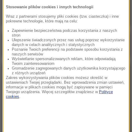
Koniec ery Zełenskiego? Zaskakujące wyniki
Stosowanie plików cookies i innych technologii
nowego sondażu
Wraz z partnerami stosujemy pliki cookies (tzw. ciasteczka) i inne
pokrewne technologie, które mają na celu:
Zapewnienie bezpieczeństwa podczas korzystania z naszych
stron
Poranna rozmowa w RMF FM
Ulepszenie świadczonych przez nas usług poprzez wykorzystanie
danych w celach analitycznych i statystycznych
Gościem Marcin Mastalerek
Poznanie Twoich preferencji na podstawie sposobu korzystania z
naszych serwisów
Wyświetlanie spersonalizowanych reklam, które odpowiadają
Twoim zainteresowaniom
Gromadzenie zagregowanych danych użytkownika korzystającego
NAJPOPULARNIEJSZE
z różnych urządzeń
Zakres wykorzystywania plików cookies możesz określić w
ustawieniach Twojej przeglądarki. Bez wprowadzenia zmian ustawień,
informacje w plikach cookies mogą być zapisywane w pamięci
Niedziela, 2 sierpnia 2026 (16:32)
Twojego urządzenia. Więcej szczegółów znajdziesz w
Polityce
Gdzie żyje się najlepiej? Oto raj dla emigrantów
cookies
.
Sobota, 1 sierpnia 2026 (15:39)
Sumy opanowały jezioro Garda. Włosi przygotowali
100 tys. euro dla tych, którzy je złowią