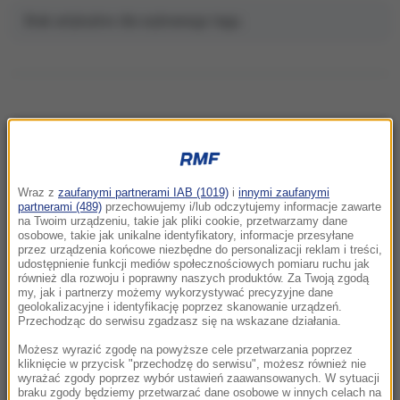
Brak artykułów dla wybranego tagu.
NAJNOWSZE
Wraz z
zaufanymi partnerami IAB (1019)
i
innymi zaufanymi
11:37
partnerami (489)
przechowujemy i/lub odczytujemy informacje zawarte
Walka o władzę w FIFA. Infantino znalazł
na Twoim urządzeniu, takie jak pliki cookie, przetwarzamy dane
osobowe, takie jak unikalne identyfikatory, informacje przesyłane
sojuszników
przez urządzenia końcowe niezbędne do personalizacji reklam i treści,
udostępnienie funkcji mediów społecznościowych pomiaru ruchu jak
również dla rozwoju i poprawny naszych produktów. Za Twoją zgodą
11:23
my, jak i partnerzy możemy wykorzystywać precyzyjne dane
Jedyne takie miejsce na polskich plażach.
geolokalizacyjne i identyfikację poprzez skanowanie urządzeń.
Rewolucja nad Bałtykiem
Przechodząc do serwisu zgadzasz się na wskazane działania.
Możesz wyrazić zgodę na powyższe cele przetwarzania poprzez
11:22
kliknięcie w przycisk "przechodzę do serwisu", możesz również nie
wyrażać zgody poprzez wybór ustawień zaawansowanych. W sytuacji
Przełomowe odkrycie badaczy. Taki jest
braku zgody będziemy przetwarzać dane osobowe w innych celach na