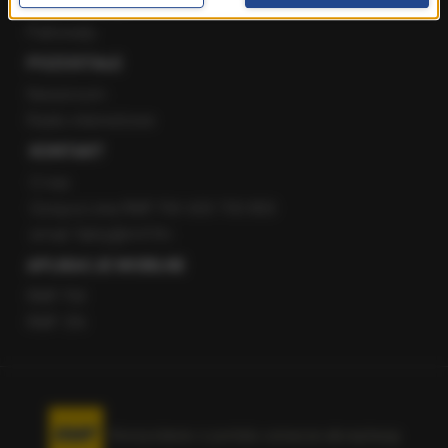
Staż w RMF24
Patronaty
POZOSTAŁE
Newsroom
Radio internetowe
KONTAKT
O nas
Gorąca Linia RMF FM: 600 700 800
email: fakty@rmf.fm
APLIKACJE MOBILNE
RMF FM
RMF ON
Korzystanie z portalu oznacza akceptację