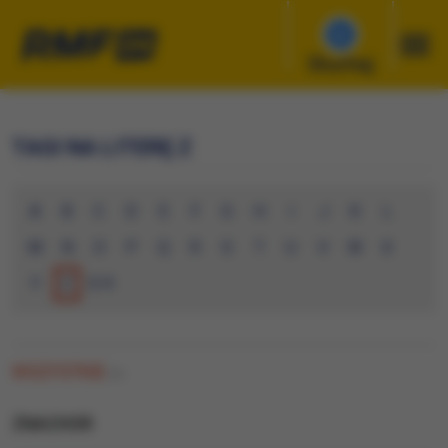
Słuchaj
TAGI NA LITERĘ Z
A
B
C
D
E
F
G
H
I
J
K
L
M
N
O
P
Q
R
S
T
U
V
W
X
Y
Z
0-9
WSZYSTKIE
(0)
ZNACHOR