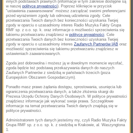
latek podejrzewany o zabójstwo
innych podstawach prawnych (informacje w tym zakresie dostępne są
w naszej
polityce prywatności
). Poprzez kliknięcie w przycisk
"ustawienia zaawansowane" możesz zarządzać swoimi preferencjami
10:00
przed wyrażeniem zgody lub odmową udzielenia zgody. Cele
Nie tylko dla rodzin! Odkryj, w czym może
przetwarzania Twoich danych bez konieczności uzyskania Twojej
zgody w oparciu o uzasadniony interes Radio Muzyka Fakty Grupa
pomóc terapia systemowa
RMF sp. z o.o. sp. k. oraz informacje o możliwości sprzeciwienia się
takiemu przetwarzaniu znajdziesz w
polityce prywatności
. Cele
przetwarzania Twoich danych bez konieczności uzyskania Twojej
09:51
zgody w oparciu o uzasadniony interes
Zaufanych Partnerów IAB
oraz
Groźny wypadek w Pułankowicach. Zderzenie
możliwość sprzeciwienia się takiemu przetwarzaniu znajdziesz w
ustawieniach zaawansowanych.
busa z osobówką, wielu rannych
Zgoda jest dobrowolna i możesz ją w dowolnym momencie wycofać,
09:21
zgoda będzie też podstawą przekazywania danych do naszych
Zaufanych Partnerów z siedzibą w państwach trzecich (poza
UEFA spłaciła kochankę Infantino? Sensacyjne
Europejskim Obszarem Gospodarczym).
doniesienia brytyjskiej prasy
Ponadto masz prawo żądania dostępu, sprostowania, usunięcia lub
ograniczenia przetwarzania danych, a także złożenia skargi do
09:02
Prezesa Urzędu Ochrony Danych Osobowych. W polityce prywatności
Katastrofa w Utah. Śmigłowiec gaśniczy
znajdziesz informacje jak wykonać swoje prawa. Szczegółowe
informacje na temat przetwarzania Twoich danych znajdują się w
rozbił się podczas walki z pożarem
polityce prywatności.
Administratorem tych danych jesteśmy my, czyli Radio Muzyka Fakty
08:20
Grupa RMF sp. z o.o. sp. k. z siedzibą w Krakowie, al. Waszyngtona
PiS chce deportacji, rzeczniczka podaje dane.
1.