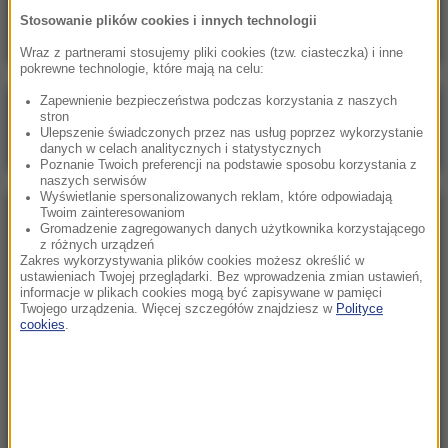
Oto ilu Ukraińców pracuje u nas legalnie
Stosowanie plików cookies i innych technologii
Wraz z partnerami stosujemy pliki cookies (tzw. ciasteczka) i inne
pokrewne technologie, które mają na celu:
Zapewnienie bezpieczeństwa podczas korzystania z naszych
Poranna rozmowa w RMF FM
stron
Ulepszenie świadczonych przez nas usług poprzez wykorzystanie
Gościem Marcin Mastalerek
danych w celach analitycznych i statystycznych
Poznanie Twoich preferencji na podstawie sposobu korzystania z
naszych serwisów
Wyświetlanie spersonalizowanych reklam, które odpowiadają
Twoim zainteresowaniom
NAJPOPULARNIEJSZE
Gromadzenie zagregowanych danych użytkownika korzystającego
z różnych urządzeń
Zakres wykorzystywania plików cookies możesz określić w
Sobota, 1 sierpnia 2026 (15:39)
ustawieniach Twojej przeglądarki. Bez wprowadzenia zmian ustawień,
informacje w plikach cookies mogą być zapisywane w pamięci
Sumy opanowały jezioro Garda. Włosi przygotowali
Twojego urządzenia. Więcej szczegółów znajdziesz w
Polityce
100 tys. euro dla tych, którzy je złowią
cookies
.
Niedziela, 2 sierpnia 2026 (16:32)
Gdzie żyje się najlepiej? Oto raj dla emigrantów