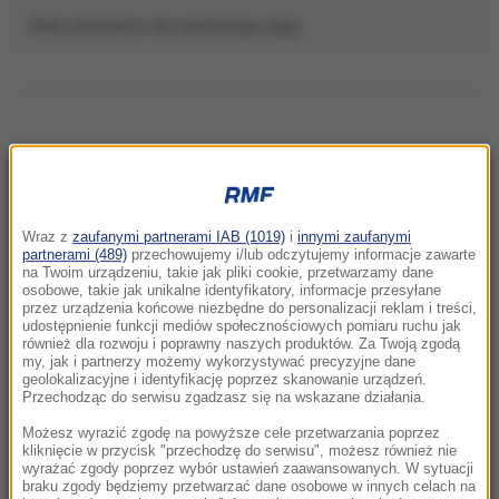
Brak artykułów dla wybranego tagu.
NAJNOWSZE
Wraz z
zaufanymi partnerami IAB (1019)
i
innymi zaufanymi
11:06
partnerami (489)
przechowujemy i/lub odczytujemy informacje zawarte
na Twoim urządzeniu, takie jak pliki cookie, przetwarzamy dane
Anastazja Kuś mistrzynią świata.
osobowe, takie jak unikalne identyfikatory, informacje przesyłane
Historyczne złoto dla Polski
przez urządzenia końcowe niezbędne do personalizacji reklam i treści,
udostępnienie funkcji mediów społecznościowych pomiaru ruchu jak
również dla rozwoju i poprawny naszych produktów. Za Twoją zgodą
10:54
my, jak i partnerzy możemy wykorzystywać precyzyjne dane
Rolnik z Ostropy zaorał nowy asfalt. Policja
geolokalizacyjne i identyfikację poprzez skanowanie urządzeń.
Przechodząc do serwisu zgadzasz się na wskazane działania.
zatrzymała mężczyznę
Możesz wyrazić zgodę na powyższe cele przetwarzania poprzez
10:26
kliknięcie w przycisk "przechodzę do serwisu", możesz również nie
wyrażać zgody poprzez wybór ustawień zaawansowanych. W sytuacji
To nie był głupi żart. Przebrany za klauna 15-
braku zgody będziemy przetwarzać dane osobowe w innych celach na