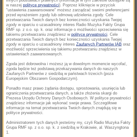
innych podstawach prawnych (informacje w tym zakresie dostępne są
23:26
w naszej
polityce prywatności
). Poprzez kliknięcie w przycisk
"ustawienia zaawansowane" możesz zarządzać swoimi preferencjami
Linette walczyła, ale Jovic okazała się za
przed wyrażeniem zgody lub odmową udzielenia zgody. Cele
mocna. Toronto nie dla Polki
przetwarzania Twoich danych bez konieczności uzyskania Twojej
zgody w oparciu o uzasadniony interes Radio Muzyka Fakty Grupa
RMF sp. z o.o. sp. k. oraz informacje o możliwości sprzeciwienia się
23:04
takiemu przetwarzaniu znajdziesz w
polityce prywatności
. Cele
Kierują jednym państwem, ale dzieli ich
przetwarzania Twoich danych bez konieczności uzyskania Twojej
zgody w oparciu o uzasadniony interes
Zaufanych Partnerów IAB
oraz
przyciemniona szyba?
możliwość sprzeciwienia się takiemu przetwarzaniu znajdziesz w
ustawieniach zaawansowanych.
22:19
Zgoda jest dobrowolna i możesz ją w dowolnym momencie wycofać,
Walka o Ligę Europy. Ferencvaros znalazł
zgoda będzie też podstawą przekazywania danych do naszych
sposób na Górnika
Zaufanych Partnerów z siedzibą w państwach trzecich (poza
Europejskim Obszarem Gospodarczym).
21:56
Ponadto masz prawo żądania dostępu, sprostowania, usunięcia lub
ograniczenia przetwarzania danych, a także złożenia skargi do
Świetny początek nie wystarczył. Pegula
Prezesa Urzędu Ochrony Danych Osobowych. W polityce prywatności
zatrzymała Fręch w Toronto
znajdziesz informacje jak wykonać swoje prawa. Szczegółowe
informacje na temat przetwarzania Twoich danych znajdują się w
polityce prywatności.
21:55
Ten organizm nie umiera ze starości. Z
Administratorem tych danych jesteśmy my, czyli Radio Muzyka Fakty
Grupa RMF sp. z o.o. sp. k. z siedzibą w Krakowie, al. Waszyngtona
łatwością oszukuje śmierć
1.