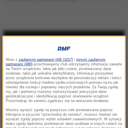
NAJNOWSZE
05:53
Wraz z
zaufanymi partnerami IAB (1017)
i
innymi zaufanymi
Amerykańskie zapasy amunicji na
partnerami (489)
przechowujemy i/lub odczytujemy informacje zawarte
wyczerpaniu? Trump żąda wyjaśnień
na Twoim urządzeniu, takie jak pliki cookie, przetwarzamy dane
osobowe, takie jak unikalne identyfikatory, informacje przesyłane
przez urządzenia końcowe niezbędne do personalizacji reklam i treści,
05:24
udostępnienie funkcji mediów społecznościowych pomiaru ruchu jak
Chcą zbudować gigantyczny tunel pod
również dla rozwoju i poprawny naszych produktów. Za Twoją zgodą
my, jak i partnerzy możemy wykorzystywać precyzyjne dane
Bałtykiem. Przełomowa deklaracja Estonii
geolokalizacyjne i identyfikację poprzez skanowanie urządzeń.
Przechodząc do serwisu zgadzasz się na wskazane działania.
23:41
Możesz wyrazić zgodę na powyższe cele przetwarzania poprzez
Hubert Hurkacz gra dalej! Potrzebny był tie-
kliknięcie w przycisk "przechodzę do serwisu", możesz również nie
wyrażać zgody poprzez wybór ustawień zaawansowanych. W sytuacji
break
braku zgody będziemy przetwarzać dane osobowe w innych celach na