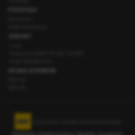
Patronaty
POZOSTAŁE
Newsroom
Radio internetowe
KONTAKT
O nas
Gorąca Linia RMF FM: 600 700 800
email: fakty@rmf.fm
APLIKACJE MOBILNE
RMF FM
RMF ON
Korzystanie z portalu oznacza akceptację
Regulaminu
.
Polityka Cookies
.
SpeakUp
.
Prywatność
.