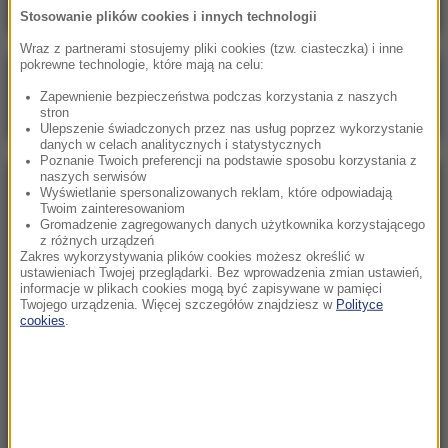
Stosowanie plików cookies i innych technologii
Wraz z partnerami stosujemy pliki cookies (tzw. ciasteczka) i inne
pokrewne technologie, które mają na celu:
Poranna rozmowa w RMF FM
Zapewnienie bezpieczeństwa podczas korzystania z naszych
Gościem Zbigniew Bogucki
stron
Ulepszenie świadczonych przez nas usług poprzez wykorzystanie
danych w celach analitycznych i statystycznych
Poznanie Twoich preferencji na podstawie sposobu korzystania z
naszych serwisów
NAJPOPULARNIEJSZE
Wyświetlanie spersonalizowanych reklam, które odpowiadają
Twoim zainteresowaniom
Gromadzenie zagregowanych danych użytkownika korzystającego
z różnych urządzeń
Niedziela, 2 sierpnia 2026 (16:32)
Zakres wykorzystywania plików cookies możesz określić w
Gdzie żyje się najlepiej? Oto raj dla emigrantów
ustawieniach Twojej przeglądarki. Bez wprowadzenia zmian ustawień,
informacje w plikach cookies mogą być zapisywane w pamięci
Twojego urządzenia. Więcej szczegółów znajdziesz w
Polityce
cookies
.
Sobota, 1 sierpnia 2026 (15:39)
Sumy opanowały jezioro Garda. Włosi przygotowali
100 tys. euro dla tych, którzy je złowią
Niedziela, 2 sierpnia 2026 (05:13)