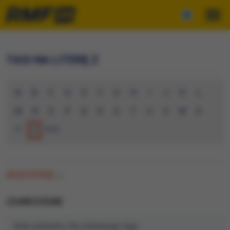
TAGI NA LITERĘ Z
A
B
C
D
E
F
G
H
I
J
K
L
M
N
O
P
Q
R
S
T
U
V
W
X
Y
Z
0-9
WSZYSTKIE
(0)
ZAWIESZENIE
Brak artykułów dla wybranego tagu.