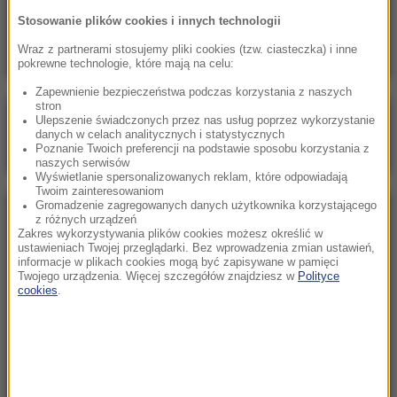
„Nie jest dobrze”. Hunter Biden o stanie
Stosowanie plików cookies i innych technologii
zdrowotnym ojca
Wraz z partnerami stosujemy pliki cookies (tzw. ciasteczka) i inne
pokrewne technologie, które mają na celu:
Zapewnienie bezpieczeństwa podczas korzystania z naszych
stron
Poranna rozmowa w RMF FM
Ulepszenie świadczonych przez nas usług poprzez wykorzystanie
danych w celach analitycznych i statystycznych
Gościem Marcin Mastalerek
Poznanie Twoich preferencji na podstawie sposobu korzystania z
naszych serwisów
Wyświetlanie spersonalizowanych reklam, które odpowiadają
Twoim zainteresowaniom
Gromadzenie zagregowanych danych użytkownika korzystającego
NAJPOPULARNIEJSZE
z różnych urządzeń
Zakres wykorzystywania plików cookies możesz określić w
ustawieniach Twojej przeglądarki. Bez wprowadzenia zmian ustawień,
informacje w plikach cookies mogą być zapisywane w pamięci
Sobota, 8 sierpnia 2026 (11:47)
Twojego urządzenia. Więcej szczegółów znajdziesz w
Polityce
Czekaliśmy na to aż 27 lat. 12 sierpnia 2026 roku
cookies
.
przejdzie do historii
Niedziela, 2 sierpnia 2026 (16:32)
Gdzie żyje się najlepiej? Oto raj dla emigrantów