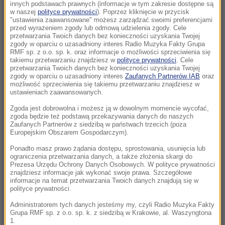
Eksplozja drona w pobliżu gazociągu w
innych podstawach prawnych (informacje w tym zakresie dostępne są
w naszej
polityce prywatności
). Poprzez kliknięcie w przycisk
Bułgarii. Jest stanowisko Kijowa
"ustawienia zaawansowane" możesz zarządzać swoimi preferencjami
przed wyrażeniem zgody lub odmową udzielenia zgody. Cele
21:56
przetwarzania Twoich danych bez konieczności uzyskania Twojej
zgody w oparciu o uzasadniony interes Radio Muzyka Fakty Grupa
Zmarzlik znów królem Rygi! Polak przewodzi
RMF sp. z o.o. sp. k. oraz informacje o możliwości sprzeciwienia się
GP
takiemu przetwarzaniu znajdziesz w
polityce prywatności
. Cele
przetwarzania Twoich danych bez konieczności uzyskania Twojej
zgody w oparciu o uzasadniony interes
Zaufanych Partnerów IAB
oraz
21:14
możliwość sprzeciwienia się takiemu przetwarzaniu znajdziesz w
Świątek odwróciła losy meczu! Polka zagra o
ustawieniach zaawansowanych.
półfinał w Toronto
Zgoda jest dobrowolna i możesz ją w dowolnym momencie wycofać,
zgoda będzie też podstawą przekazywania danych do naszych
Zaufanych Partnerów z siedzibą w państwach trzecich (poza
21:02
Europejskim Obszarem Gospodarczym).
„Mobilizacja bez faktycznego jej ogłoszenia”
Zełenski o Putinie i pociskach do Patriotów
Ponadto masz prawo żądania dostępu, sprostowania, usunięcia lub
ograniczenia przetwarzania danych, a także złożenia skargi do
Prezesa Urzędu Ochrony Danych Osobowych. W polityce prywatności
20:22
znajdziesz informacje jak wykonać swoje prawa. Szczegółowe
informacje na temat przetwarzania Twoich danych znajdują się w
Ukraina wydała zgodę na kolejne ekshumacje i
polityce prywatności.
poszukiwania polskich ofiar
Administratorem tych danych jesteśmy my, czyli Radio Muzyka Fakty
Grupa RMF sp. z o.o. sp. k. z siedzibą w Krakowie, al. Waszyngtona
20:07
1.