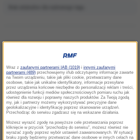
Brak artykułów dla wybranego tagu.
NAJNOWSZE
Wraz z
zaufanymi partnerami IAB (1019)
i
innymi zaufanymi
02:15
partnerami (489)
przechowujemy i/lub odczytujemy informacje zawarte
Nosisz soczewki kontaktowe i pływasz w
na Twoim urządzeniu, takie jak pliki cookie, przetwarzamy dane
osobowe, takie jak unikalne identyfikatory, informacje przesyłane
morzu? Dramatyczny powrót z
przez urządzenia końcowe niezbędne do personalizacji reklam i treści,
egzotycznych wakacji
udostępnienie funkcji mediów społecznościowych pomiaru ruchu jak
również dla rozwoju i poprawny naszych produktów. Za Twoją zgodą
my, jak i partnerzy możemy wykorzystywać precyzyjne dane
22:46
geolokalizacyjne i identyfikację poprzez skanowanie urządzeń.
Pentagon odsuwa ważnego generała.
Przechodząc do serwisu zgadzasz się na wskazane działania.
Dowodził operacjami w Europie
Możesz wyrazić zgodę na powyższe cele przetwarzania poprzez
kliknięcie w przycisk "przechodzę do serwisu", możesz również nie
wyrażać zgody poprzez wybór ustawień zaawansowanych. W sytuacji
21:58
braku zgody będziemy przetwarzać dane osobowe w innych celach na