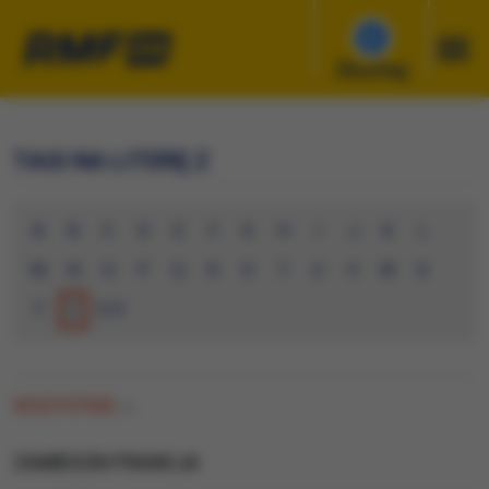
Słuchaj
TAGI NA LITERĘ Z
A
B
C
D
E
F
G
H
I
J
K
L
M
N
O
P
Q
R
S
T
U
V
W
X
Y
Z
0-9
WSZYSTKIE
(0)
ZAMIESZKI FRANCJA