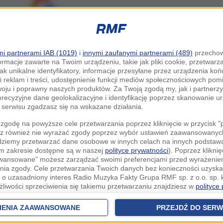
i partnerami IAB (1019)
i
innymi zaufanymi partnerami (489)
przechow
ormacje zawarte na Twoim urządzeniu, takie jak pliki cookie, przetwar
jak unikalne identyfikatory, informacje przesyłane przez urządzenia k
i reklam i treści, udostępnienie funkcji mediów społecznościowych pom
woju i poprawny naszych produktów. Za Twoją zgodą my, jak i partner
recyzyjne dane geolokalizacyjne i identyfikację poprzez skanowanie u
serwisu zgadzasz się na wskazane działania.
zgodę na powyższe cele przetwarzania poprzez kliknięcie w przycisk 
z również nie wyrażać zgody poprzez wybór ustawień zaawansowanych
dziemy przetwarzać dane osobowe w innych celach na innych podsta
ym zakresie dostępne są w naszej
polityce prywatności
). Poprzez kliknię
awansowane" możesz zarządzać swoimi preferencjami przed wyrażenie
ia zgody. Cele przetwarzania Twoich danych bez konieczności uzyska
 o uzasadniony interes Radio Muzyka Fakty Grupa RMF sp. z o.o. sp. k
żliwości sprzeciwienia się takiemu przetwarzaniu znajdziesz w
polityce
nia Twoich danych bez konieczności uzyskania Twojej zgody w oparci
ch Partnerów IAB
oraz możliwość sprzeciwienia się takiemu przetwarza
IENIA ZAAWANSOWANE
PRZEJDŹ DO SERW
aawansowanych.