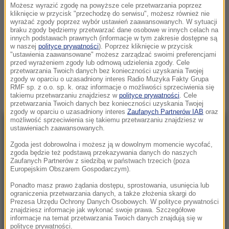
MROŻONE CZY ŚWIEŻE? BADANIA POKAZUJĄ, KTÓRE WARZYWA
Możesz wyrazić zgodę na powyższe cele przetwarzania poprzez
kliknięcie w przycisk "przechodzę do serwisu", możesz również nie
SĄ ZDROWSZE
wyrażać zgody poprzez wybór ustawień zaawansowanych. W sytuacji
PIĄTEK, 20 MARCA (12:25)
braku zgody będziemy przetwarzać dane osobowe w innych celach na
innych podstawach prawnych (informacje w tym zakresie dostępne są
w naszej
polityce prywatności
). Poprzez kliknięcie w przycisk
WARZYWA
"ustawienia zaawansowane" możesz zarządzać swoimi preferencjami
przed wyrażeniem zgody lub odmową udzielenia zgody. Cele
Zobacz więcej »
przetwarzania Twoich danych bez konieczności uzyskania Twojej
zgody w oparciu o uzasadniony interes Radio Muzyka Fakty Grupa
RMF sp. z o.o. sp. k. oraz informacje o możliwości sprzeciwienia się
takiemu przetwarzaniu znajdziesz w
polityce prywatności
. Cele
przetwarzania Twoich danych bez konieczności uzyskania Twojej
zgody w oparciu o uzasadniony interes
Zaufanych Partnerów IAB
oraz
możliwość sprzeciwienia się takiemu przetwarzaniu znajdziesz w
ustawieniach zaawansowanych.
NAJNOWSZE
Zgoda jest dobrowolna i możesz ją w dowolnym momencie wycofać,
zgoda będzie też podstawą przekazywania danych do naszych
07:58
Zaufanych Partnerów z siedzibą w państwach trzecich (poza
Europa ogrzewa się najszybciej na świecie.
Europejskim Obszarem Gospodarczym).
Ekspert: „Zmiana klimatu zmieniła nasze
Ponadto masz prawo żądania dostępu, sprostowania, usunięcia lub
standardy”
ograniczenia przetwarzania danych, a także złożenia skargi do
Prezesa Urzędu Ochrony Danych Osobowych. W polityce prywatności
znajdziesz informacje jak wykonać swoje prawa. Szczegółowe
07:55
informacje na temat przetwarzania Twoich danych znajdują się w
polityce prywatności.
Brakuje tylko 150 km. Polska bliska osiągnięcia