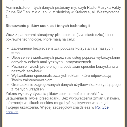
autostradowego celu
Administratorem tych danych jesteśmy my, czyli Radio Muzyka Fakty
Grupa RMF sp. z o.o. sp. k. z siedzibą w Krakowie, al. Waszyngtona
1.
07:35
Zatrzymania po kryzysie migracyjnym. Duże
Stosowanie plików cookies i innych technologii
ryzyko kolejnego szturmu na granice Ceuty
Wraz z partnerami stosujemy pliki cookies (tzw. ciasteczka) i inne
pokrewne technologie, które mają na celu:
07:28
Zapewnienie bezpieczeństwa podczas korzystania z naszych
„Wstydź się”. Posłanka wpadła w szał i
stron
obrzuciła premiera jajkami
Ulepszenie świadczonych przez nas usług poprzez wykorzystanie
danych w celach analitycznych i statystycznych
Poznanie Twoich preferencji na podstawie sposobu korzystania z
07:21
naszych serwisów
Turyści uciekają z wody, ryby gryzą do krwi.
Wyświetlanie spersonalizowanych reklam, które odpowiadają
Twoim zainteresowaniom
Nietypowe ataki na Majorce
Gromadzenie zagregowanych danych użytkownika korzystającego
z różnych urządzeń
Zakres wykorzystywania plików cookies możesz określić w
06:54
ustawieniach Twojej przeglądarki. Bez wprowadzenia zmian ustawień,
Kraków w światowej czołówce prestiżowego
informacje w plikach cookies mogą być zapisywane w pamięci
Twojego urządzenia. Więcej szczegółów znajdziesz w
Polityce
rankingu. Pokonał Paryż i Kopenhagę
cookies
.
06:52