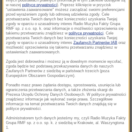
innych podstawach prawnych (informacje w tym zakresie dostępne są
14:24
w naszej
polityce prywatności
). Poprzez kliknięcie w przycisk
"ustawienia zaawansowane" możesz zarządzać swoimi preferencjami
Ładunek wybuchowy przy wlewie paliwa.
przed wyrażeniem zgody lub odmową udzielenia zgody. Cele
Zaskakujący finał śledztwa
przetwarzania Twoich danych bez konieczności uzyskania Twojej
zgody w oparciu o uzasadniony interes Radio Muzyka Fakty Grupa
RMF sp. z o.o. sp. k. oraz informacje o możliwości sprzeciwienia się
14:22
takiemu przetwarzaniu znajdziesz w
polityce prywatności
. Cele
Takie zyski osiągnęły banki. NBP podał
przetwarzania Twoich danych bez konieczności uzyskania Twojej
zgody w oparciu o uzasadniony interes
Zaufanych Partnerów IAB
oraz
najnowsze dane
możliwość sprzeciwienia się takiemu przetwarzaniu znajdziesz w
ustawieniach zaawansowanych.
14:20
Zgoda jest dobrowolna i możesz ją w dowolnym momencie wycofać,
Załamanie pogody po fali upałów. Synoptycy
zgoda będzie też podstawą przekazywania danych do naszych
ostrzegają przed wiatrem i gradem
Zaufanych Partnerów z siedzibą w państwach trzecich (poza
Europejskim Obszarem Gospodarczym).
14:19
Ponadto masz prawo żądania dostępu, sprostowania, usunięcia lub
ograniczenia przetwarzania danych, a także złożenia skargi do
Remontują najgorszy odcinek A1. „Fale
Prezesa Urzędu Ochrony Danych Osobowych. W polityce prywatności
dunaju” wreszcie znikną
znajdziesz informacje jak wykonać swoje prawa. Szczegółowe
informacje na temat przetwarzania Twoich danych znajdują się w
polityce prywatności.
13:58
Ofensywa programowa PiS. Kaczyński: Zbliża
Administratorem tych danych jesteśmy my, czyli Radio Muzyka Fakty
Grupa RMF sp. z o.o. sp. k. z siedzibą w Krakowie, al. Waszyngtona
się sezon na niepodległość
1.