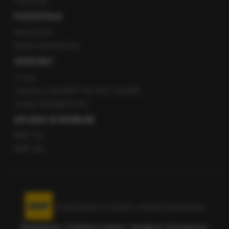
Patronaty
POZOSTAŁE
Newsroom
Radio internetowe
KONTAKT
O nas
Gorąca Linia RMF FM: 600 700 800
email: fakty@rmf.fm
APLIKACJE MOBILNE
RMF FM
RMF ON
Korzystanie z portalu oznacza akceptację
Regulaminu
.
Polityka Cookies
.
SpeakUp
.
Prywatność
.