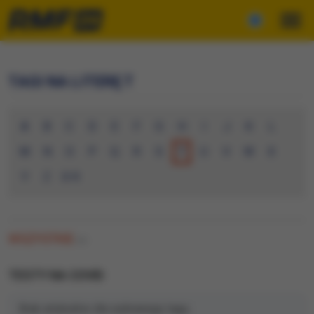
TAGI NA LITERĘ T
A
B
C
D
E
F
G
H
I
J
K
L
M
N
O
P
Q
R
S
T
U
V
W
X
Y
Z
0-9
WSZYSTKIE
(0)
TESTY NA COVID
Brak artykułów dla wybranego tagu.