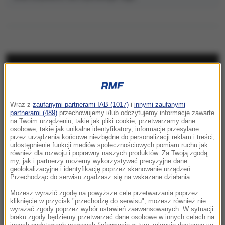
NAJNOWSZE
14:41
Wraz z
zaufanymi partnerami IAB (1017)
i
innymi zaufanymi
Obiecują szybki zwrot podatku. Wystarczy
partnerami (489)
przechowujemy i/lub odczytujemy informacje zawarte
jeden klik, by stracić wszystko
na Twoim urządzeniu, takie jak pliki cookie, przetwarzamy dane
osobowe, takie jak unikalne identyfikatory, informacje przesyłane
przez urządzenia końcowe niezbędne do personalizacji reklam i treści,
14:35
udostępnienie funkcji mediów społecznościowych pomiaru ruchu jak
Sabotaż? Dron z materiałem wybuchowym
również dla rozwoju i poprawny naszych produktów. Za Twoją zgodą
my, jak i partnerzy możemy wykorzystywać precyzyjne dane
przy samolocie z amunicją w Lipsku
geolokalizacyjne i identyfikację poprzez skanowanie urządzeń.
Przechodząc do serwisu zgadzasz się na wskazane działania.
14:31
Możesz wyrazić zgodę na powyższe cele przetwarzania poprzez
Groźny przybysz zniszczył wakacje tysiącom
kliknięcie w przycisk "przechodzę do serwisu", możesz również nie
wyrażać zgody poprzez wybór ustawień zaawansowanych. W sytuacji
turystów. Czerwone flagi nad Atlantykiem
braku zgody będziemy przetwarzać dane osobowe w innych celach na