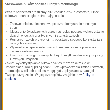
Stosowanie plików cookies i innych technologii
Wraz z partnerami stosujemy pliki cookies (tzw. ciasteczka) i inne
pokrewne technologie, które mają na celu:
Poranna rozmowa w RMF FM
Zapewnienie bezpieczeństwa podczas korzystania z naszych
Gościem Marcin Mastalerek
stron
Ulepszenie świadczonych przez nas usług poprzez wykorzystanie
danych w celach analitycznych i statystycznych
Poznanie Twoich preferencji na podstawie sposobu korzystania z
naszych serwisów
NAJPOPULARNIEJSZE
Wyświetlanie spersonalizowanych reklam, które odpowiadają
Twoim zainteresowaniom
Gromadzenie zagregowanych danych użytkownika korzystającego
z różnych urządzeń
Niedziela, 2 sierpnia 2026 (16:32)
Zakres wykorzystywania plików cookies możesz określić w
Gdzie żyje się najlepiej? Oto raj dla emigrantów
ustawieniach Twojej przeglądarki. Bez wprowadzenia zmian ustawień,
informacje w plikach cookies mogą być zapisywane w pamięci
Twojego urządzenia. Więcej szczegółów znajdziesz w
Polityce
cookies
.
Sobota, 1 sierpnia 2026 (15:39)
Sumy opanowały jezioro Garda. Włosi przygotowali
100 tys. euro dla tych, którzy je złowią
Niedziela, 2 sierpnia 2026 (05:13)