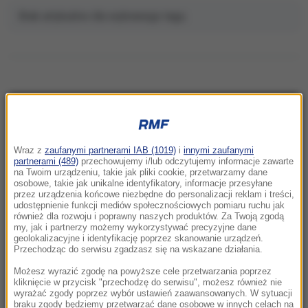
Brak artykułów dla wybranego tagu.
NAJNOWSZE
Wraz z
zaufanymi partnerami IAB (1019)
i
innymi zaufanymi
09:18
partnerami (489)
przechowujemy i/lub odczytujemy informacje zawarte
Płatne parkowanie w kolejnych częściach
na Twoim urządzeniu, takie jak pliki cookie, przetwarzamy dane
osobowe, takie jak unikalne identyfikatory, informacje przesyłane
miasta. Kraków powiększa strefę
przez urządzenia końcowe niezbędne do personalizacji reklam i treści,
udostępnienie funkcji mediów społecznościowych pomiaru ruchu jak
09:02
również dla rozwoju i poprawny naszych produktów. Za Twoją zgodą
my, jak i partnerzy możemy wykorzystywać precyzyjne dane
„Musiałem odsuwać koralowce, by wejść do
geolokalizacyjne i identyfikację poprzez skanowanie urządzeń.
wody”. Dziś to miejsce umiera
Przechodząc do serwisu zgadzasz się na wskazane działania.
Możesz wyrazić zgodę na powyższe cele przetwarzania poprzez
08:57
kliknięcie w przycisk "przechodzę do serwisu", możesz również nie
Znaleźli kluczyki, gdy rodzice spali. 6-latek
wyrażać zgody poprzez wybór ustawień zaawansowanych. W sytuacji
braku zgody będziemy przetwarzać dane osobowe w innych celach na