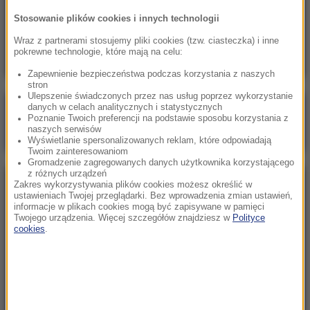
07:35
Stosowanie plików cookies i innych technologii
Zatrzymania po kryzysie migracyjnym. Duże
ryzyko kolejnego szturmu na granice Ceuty
Wraz z partnerami stosujemy pliki cookies (tzw. ciasteczka) i inne
pokrewne technologie, które mają na celu:
Zapewnienie bezpieczeństwa podczas korzystania z naszych
stron
Ulepszenie świadczonych przez nas usług poprzez wykorzystanie
danych w celach analitycznych i statystycznych
Poranna rozmowa w RMF FM
Poznanie Twoich preferencji na podstawie sposobu korzystania z
naszych serwisów
Gościem Marcin Mastalerek
Wyświetlanie spersonalizowanych reklam, które odpowiadają
Twoim zainteresowaniom
Gromadzenie zagregowanych danych użytkownika korzystającego
z różnych urządzeń
Zakres wykorzystywania plików cookies możesz określić w
NAJPOPULARNIEJSZE
ustawieniach Twojej przeglądarki. Bez wprowadzenia zmian ustawień,
informacje w plikach cookies mogą być zapisywane w pamięci
Twojego urządzenia. Więcej szczegółów znajdziesz w
Polityce
Sobota, 8 sierpnia 2026 (11:47)
cookies
.
Czekaliśmy na to aż 27 lat. 12 sierpnia 2026 roku
przejdzie do historii
Niedziela, 2 sierpnia 2026 (16:32)