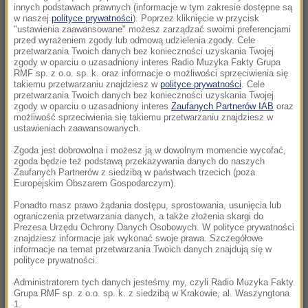
wsiadł do auta i potrącił byłą miss
innych podstawach prawnych (informacje w tym zakresie dostępne są
w naszej
polityce prywatności
). Poprzez kliknięcie w przycisk
"ustawienia zaawansowane" możesz zarządzać swoimi preferencjami
08:53
przed wyrażeniem zgody lub odmową udzielenia zgody. Cele
Rosyjskie rakiety uderzyły w Charków i
przetwarzania Twoich danych bez konieczności uzyskania Twojej
zgody w oparciu o uzasadniony interes Radio Muzyka Fakty Grupa
Odessę. Są ofiary i wielu rannych
RMF sp. z o.o. sp. k. oraz informacje o możliwości sprzeciwienia się
takiemu przetwarzaniu znajdziesz w
polityce prywatności
. Cele
08:28
przetwarzania Twoich danych bez konieczności uzyskania Twojej
zgody w oparciu o uzasadniony interes
Zaufanych Partnerów IAB
oraz
Iran stawia warunki. Cieśnina Ormuz
możliwość sprzeciwienia się takiemu przetwarzaniu znajdziesz w
zamknięta dopóki USA „nie skorygują swojego
ustawieniach zaawansowanych.
postępowania”
Zgoda jest dobrowolna i możesz ją w dowolnym momencie wycofać,
zgoda będzie też podstawą przekazywania danych do naszych
07:58
Zaufanych Partnerów z siedzibą w państwach trzecich (poza
Europejskim Obszarem Gospodarczym).
Europa ogrzewa się najszybciej na świecie.
Ekspert: „Zmiana klimatu zmieniła nasze
Ponadto masz prawo żądania dostępu, sprostowania, usunięcia lub
ograniczenia przetwarzania danych, a także złożenia skargi do
standardy”
Prezesa Urzędu Ochrony Danych Osobowych. W polityce prywatności
znajdziesz informacje jak wykonać swoje prawa. Szczegółowe
informacje na temat przetwarzania Twoich danych znajdują się w
07:55
polityce prywatności.
Brakuje tylko 150 km. Polska bliska osiągnięcia
autostradowego celu
Administratorem tych danych jesteśmy my, czyli Radio Muzyka Fakty
Grupa RMF sp. z o.o. sp. k. z siedzibą w Krakowie, al. Waszyngtona
1.