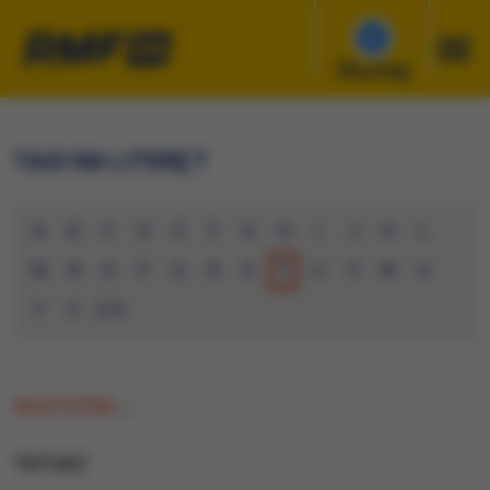
Słuchaj
TAGI NA LITERĘ T
A
B
C
D
E
F
G
H
I
J
K
L
M
N
O
P
Q
R
S
T
U
V
W
X
Y
Z
0-9
WSZYSTKIE
(0)
TATUAZ